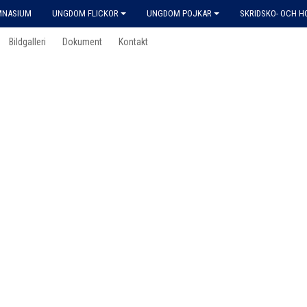
MNASIUM
UNGDOM FLICKOR
UNGDOM POJKAR
SKRIDSKO- OCH 
Bildgalleri
Dokument
Kontakt