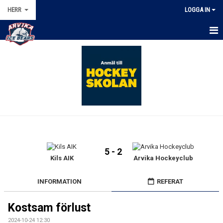
HERR
LOGGA IN
HEM
NYHETER
KALENDER
MATCHER
TRUPPEN
5 - 2
BILDGALLERI
Kils AIK
Arvika Hockeyclub
DOKUMENT
INFORMATION
REFERAT
KONTAKT
Kostsam förlust
2024-10-24 12:30