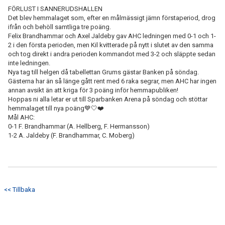
FÖRLUST I SANNERUDSHALLEN
Det blev hemmalaget som, efter en målmässigt jämn förstaperiod, drog
ifrån och behöll samtliga tre poäng.
Felix Brandhammar och Axel Jaldeby gav AHC ledningen med 0-1 och 1-
2 i den första perioden, men Kil kvitterade på nytt i slutet av den samma
och tog direkt i andra perioden kommandot med 3-2 och släppte sedan
inte ledningen.
Nya tag till helgen då tabellettan Grums gästar Banken på söndag.
Gästerna har än så länge gått rent med 6 raka segrar, men AHC har ingen
annan avsikt än att kriga för 3 poäng inför hemmapubliken!
Hoppas ni alla letar er ut till Sparbanken Arena på söndag och stöttar
hemmalaget till nya poäng💙🤍❤️
Mål AHC:
0-1 F. Brandhammar (A. Hellberg, F. Hermansson)
1-2 A. Jaldeby (F. Brandhammar, C. Moberg)
<< Tillbaka