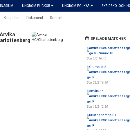
MNASIUM
UNGDOM FLICKOR
UNGDOM POJKAR
SKRIDSKO- OCH 
Bildgalleri
Dokument
Kontakt
Arvika
SPELADE MATCHER
arlottenberg
Arvika HC/Charlottenberg
ga IF
- Sunne IK
Sön 1/3 16:45
Grums IK:2 -
Arvika HC/Charlottenberg
ga IF
Sön 22/2 16:30
Åmåls SK -
Arvika HC/Charlottenberg
ga IF
Sön 15/2 12:30
Kristinehamns HT -
Arvika HC/Charlottenberg
ga IF