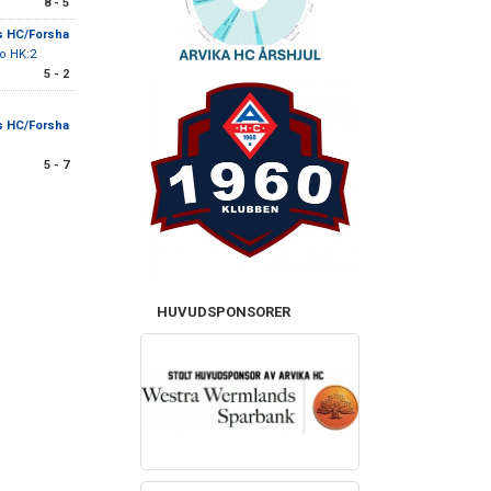
8 - 5
s HC/Forsha
o HK:2
5 - 2
s HC/Forsha
5 - 7
HUVUDSPONSORER