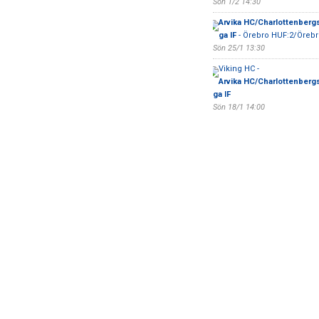
Sön 1/2 14:30
Arvika HC/Charlottenberg
ga IF
- Örebro HUF:2/Örebr
Sön 25/1 13:30
Viking HC -
Arvika HC/Charlottenberg
ga IF
Sön 18/1 14:00