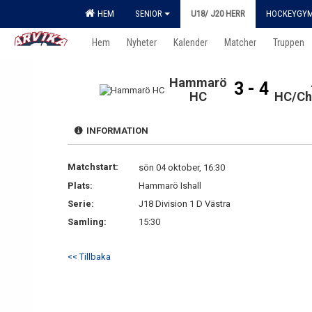
HEM
SENIOR
U18/ J20 HERR
HOCKEYGY
Hem
Nyheter
Kalender
Matcher
Truppen
Hammarö
3 - 4
HC
HC/Ch
INFORMATION
Matchstart:
sön 04 oktober, 16:30
Plats:
Hammarö Ishall
Serie:
J18 Division 1 D Västra
Samling:
15:30
<< Tillbaka