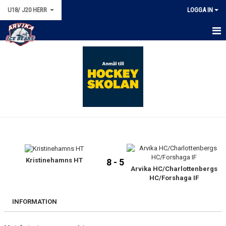
U18/ J20 HERR
LOGGA IN
HEM
NYHETER
KALENDER
MATCHER
TRUPPEN
BILDGALLERI
Kristinehamns HT
8 - 5
Arvika HC/Charlottenbergs
HC/Forshaga IF
DOKUMENT
INFORMATION
KONTAKT