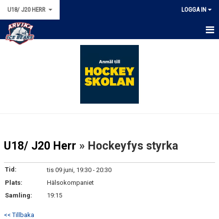
U18/ J20 HERR
LOGGA IN
HEM
NYHETER
KALENDER
MATCHER
TRUPPEN
U18/ J20 Herr
» Hockeyfys styrka
BILDGALLERI
Tid:
tis 09 juni, 19:30 - 20:30
DOKUMENT
Plats:
Hälsokompaniet
Samling:
19:15
KONTAKT
<< Tillbaka