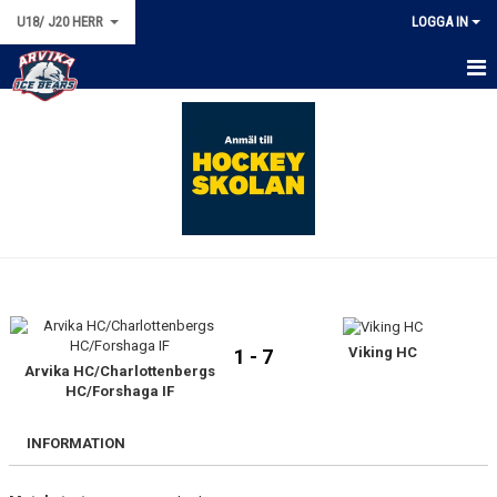
U18/ J20 HERR
LOGGA IN
HEM
NYHETER
KALENDER
MATCHER
TRUPPEN
BILDGALLERI
Viking HC
1 - 7
Arvika HC/Charlottenbergs
HC/Forshaga IF
DOKUMENT
INFORMATION
KONTAKT