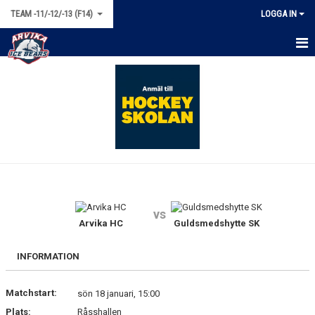
TEAM -11/-12/-13 (F14)
LOGGA IN
HEM
NYHETER
KALENDER
MATCHER
TRUPPEN
vs
BILDGALLERI
Arvika HC
Guldsmedshytte SK
DOKUMENT
INFORMATION
KONTAKT
Matchstart:
sön 18 januari, 15:00
Plats:
Råsshallen
BÖRJA SPELA HOCKEY!