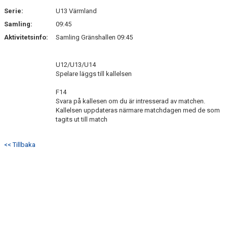
Serie:
U13 Värmland
Samling:
09:45
Aktivitetsinfo:
Samling Gränshallen 09:45
U12/U13/U14
Spelare läggs till kallelsen
F14
Svara på kallesen om du är intresserad av matchen.
Kallelsen uppdateras närmare matchdagen med de som
tagits ut till match
<< Tillbaka