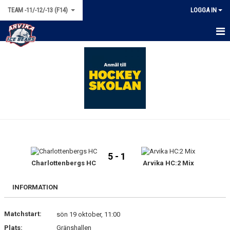
TEAM -11/-12/-13 (F14)
LOGGA IN
HEM
NYHETER
KALENDER
MATCHER
TRUPPEN
5 - 1
BILDGALLERI
Charlottenbergs HC
Arvika HC:2 Mix
DOKUMENT
INFORMATION
KONTAKT
Matchstart:
sön 19 oktober, 11:00
Plats:
Gränshallen
BÖRJA SPELA HOCKEY!