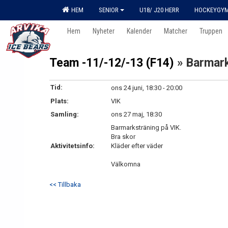
HEM
SENIOR
U18/ J20 HERR
HOCKEYGY
Hem
Nyheter
Kalender
Matcher
Truppen
Team -11/-12/-13 (F14)
» Barmar
Tid:
ons 24 juni, 18:30 - 20:00
Plats:
VIK
Samling:
ons 27 maj, 18:30
Barmarksträning på VIK.
Bra skor
Aktivitetsinfo:
Kläder efter väder
Välkomna
<< Tillbaka