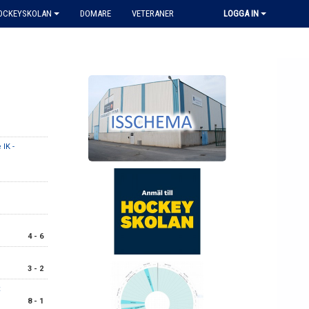
HOCKEYSKOLAN
DOMARE
VETERANER
LOGGA IN
IK -
4 - 6
3 - 2
x
8 - 1