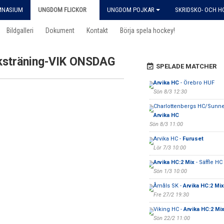
MNASIUM
UNGDOM FLICKOR
UNGDOM POJKAR
SKRIDSKO- OCH 
Bildgalleri
Dokument
Kontakt
Börja spela hockey!
ksträning-VIK ONSDAG
SPELADE MATCHER
Arvika HC
- Örebro HUF
Sön 8/3 12:30
Charlottenbergs HC/Sunne 
Arvika HC
Sön 8/3 11:00
Arvika HC -
Furuset
Lör 7/3 10:00
Arvika HC:2 Mix
- Säffle HC
Sön 1/3 10:00
Åmåls SK -
Arvika HC:2 Mix
Fre 27/2 19:30
Viking HC -
Arvika HC:2 Mi
Sön 22/2 11:00