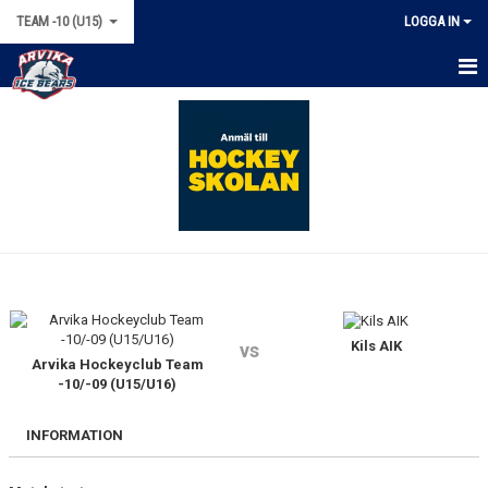
TEAM -10 (U15)
LOGGA IN
HEM
NYHETER
KALENDER
MATCHER
TRUPPEN
BILDGALLERI
Kils AIK
vs
Arvika Hockeyclub Team
-10/-09 (U15/U16)
DOKUMENT
INFORMATION
KONTAKT
BÖRJA SPELA HOCKEY!