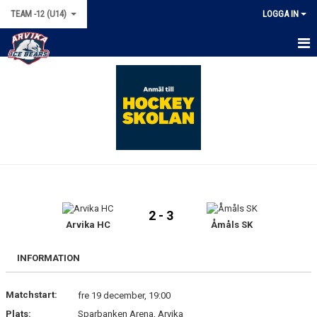
TEAM -12 (U14)
LOGGA IN
HEM
NYHETER
KALENDER
MATCHER
TRUPPEN
2 - 3
BILDGALLERI
Arvika HC
Åmåls SK
DOKUMENT
INFORMATION
KONTAKT
Matchstart:
fre 19 december, 19:00
Plats:
Sparbanken Arena, Arvika
BÖRJA SPELA HOCKEY!