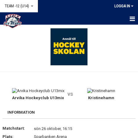
TEAM -12 (U14)
LOGGA IN
HEM
NYHETER
KALENDER
MATCHER
TRUPPEN
vs
BILDGALLERI
Arvika Hockeyclub U13mix
Kristinehamn
DOKUMENT
INFORMATION
KONTAKT
Matchstart:
sön 26 oktober, 16:15
Plats:
Sparbanken Arena
BÖRJA SPELA HOCKEY!