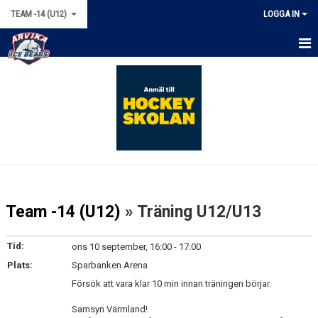
TEAM -14 (U12)
LOGGA IN
HEM
NYHETER
KALENDER
MATCHER
TRUPPEN
Team -14 (U12)
» Träning U12/U13
BILDGALLERI
Tid:
ons 10 september, 16:00 - 17:00
DOKUMENT
Plats:
Sparbanken Arena
Försök att vara klar 10 min innan träningen börjar.
KONTAKT
Samsyn Värmland!
BÖRJA SPELA HOCKEY!