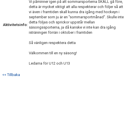
Vi påminner igen på att sommarsporterna SKALL gå före,
detta är mycket viktigt att alla respekterar och följer så att
vi även i framtiden skall kunna dra igång med hockeyn i
september som ju är en "sommarsportmånad". Skulle inte
detta följas och sprickor uppstår mellan
Aktivitetsinfo:
säsongssporterna, ja då kanske vi inte kan dra igång
isträningen förrän i oktober i framtiden
Så vänligen respektera detta
Välkommen till en ny säsong!
Ledarna för U12 och U13
<< Tillbaka