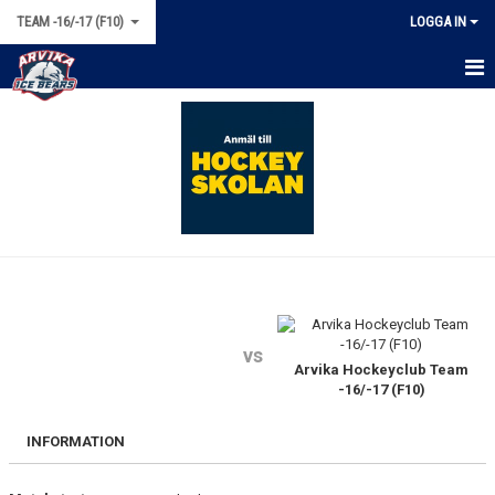
TEAM -16/-17 (F10)
LOGGA IN
HEM
NYHETER
KALENDER
MATCHER
TRUPPEN
BILDGALLERI
vs
Arvika Hockeyclub Team
-16/-17 (F10)
DOKUMENT
INFORMATION
KONTAKT
BÖRJA SPELA HOCKEY!