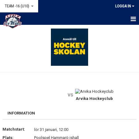
TEAM -16 (U10)
LOGGA IN
HEM
NYHETER
KALENDER
TRUPPEN
BILDGALLERI
vs
DOKUMENT
Arvika Hockeyclub
KONTAKT
INFORMATION
BÖRJA SPELA HOCKEY!
Matchstart:
lör 31 januari, 12:00
Plats:
Poolspel Hammarö ishall