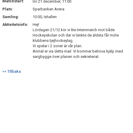
Matchstart:
lör 21 december, 11:00
Plats:
Sparbanken Arena
Samling:
10:00, Ishallen
Aktivitetsinfo:
Hej!
Lördagen 21/12 kör vi lite Internmatch mot både
Hockeyskolan och där vi tänkte de äldsta får möte
klubbens tjejhockeylag.
Vi spelar i 2 zoner är vår plan.
Anmäl er via detta mail. Vi kommer behöva hjälp med
sargbygge över planen och sekreteriat.
<< Tillbaka