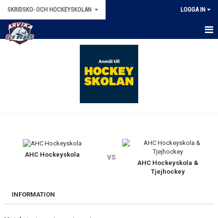
SKRIDSKO- OCH HOCKEYSKOLAN
LOGGA IN
HEM
NYHETER
ANMÄLAN 2025/2026
KONTAKT
KALENDER
BILDGALLERI
AHC Hockeyskola
vs
AHC Hockeyskola &
Tjejhockey
INFORMATION