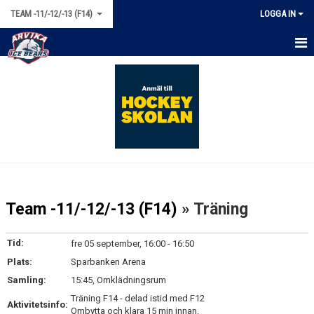
TEAM -11/-12/-13 (F14)
LOGGA IN
HEM
NYHETER
KALENDER
MATCHER
TRUPPEN
Team -11/-12/-13 (F14)
» Träning
BILDGALLERI
Tid:
fre 05 september, 16:00 - 16:50
DOKUMENT
Plats:
Sparbanken Arena
Samling:
15:45, Omklädningsrum
KONTAKT
Träning F14 - delad istid med F12
Aktivitetsinfo:
Ombytta och klara 15 min innan.
BÖRJA SPELA HOCKEY!