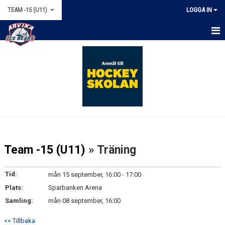
TEAM -15 (U11)
LOGGA IN
HEM
NYHETER
KALENDER
MATCHER
TRUPPEN
Team -15 (U11)
» Träning
BILDGALLERI
Tid:
mån 15 september, 16:00 - 17:00
DOKUMENT
Plats:
Sparbanken Arena
Samling:
mån 08 september, 16:00
KONTAKT & LÄNKAR
<< Tillbaka
BÖRJA SPELA HOCKEY!