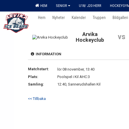
HEM
SENIOR
U18/ J20 HERR
HOCKEYGY
Hem
Nyheter
Kalender
Truppen
Bildgalleri
Arvika
vs
Hockeyclub
INFORMATION
Matchstart:
lör 08 november, 13:40
Plats:
Poolspel i Kil AHC:3
Samling:
12:40, Sannerudshallen Kil
<< Tillbaka