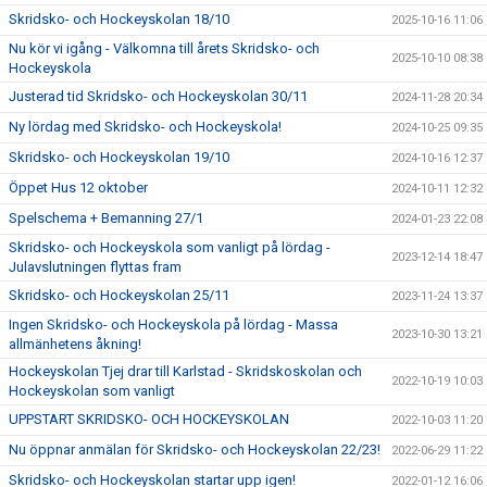
Skridsko- och Hockeyskolan 18/10
2025-10-16 11:06
Nu kör vi igång - Välkomna till årets Skridsko- och
2025-10-10 08:38
Hockeyskola
Justerad tid Skridsko- och Hockeyskolan 30/11
2024-11-28 20:34
Ny lördag med Skridsko- och Hockeyskola!
2024-10-25 09:35
Skridsko- och Hockeyskolan 19/10
2024-10-16 12:37
Öppet Hus 12 oktober
2024-10-11 12:32
Spelschema + Bemanning 27/1
2024-01-23 22:08
Skridsko- och Hockeyskola som vanligt på lördag -
2023-12-14 18:47
Julavslutningen flyttas fram
Skridsko- och Hockeyskolan 25/11
2023-11-24 13:37
Ingen Skridsko- och Hockeyskola på lördag - Massa
2023-10-30 13:21
allmänhetens åkning!
Hockeyskolan Tjej drar till Karlstad - Skridskoskolan och
2022-10-19 10:03
Hockeyskolan som vanligt
UPPSTART SKRIDSKO- OCH HOCKEYSKOLAN
2022-10-03 11:20
Nu öppnar anmälan för Skridsko- och Hockeyskolan 22/23!
2022-06-29 11:22
Skridsko- och Hockeyskolan startar upp igen!
2022-01-12 16:06