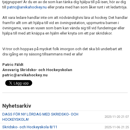
tjejgruppen! Är du en av de som kan tänka dig hjälpa till på isen, hör av dig
till
patric@arvikahockey.nu
eller prata med han som åker runt i vit ledartröja.
Att vara ledare handlar inte om att nödvändigtvis lära ut hockey. Det handlar
framför allt om att hjälpa till vid en övningsstation, uppmuntra barnen i
övningarna, vara en vuxen som barn kan vända sig till vid funderingar eller
hjälpa till med att knäppa en hjälm eller knyta om ett par skridskor.
Vi tror och hoppas på mycket folk imorgon och det ska bli underbart att
dra igång en ny säsong tillsammans med er alla!
Patric Fäldt
Ansvarig Skridsko- och Hockeyskolan
patric@arvikahockey.nu
Nyhetsarkiv
DAGS FÖR NY LÖRDAG MED SKRIDSKO- OCH
2025-11-20 21:07
HOCKEYSKOLA!
Skridsko- och Hockeyskola 8/11
2025-11-06 21:25