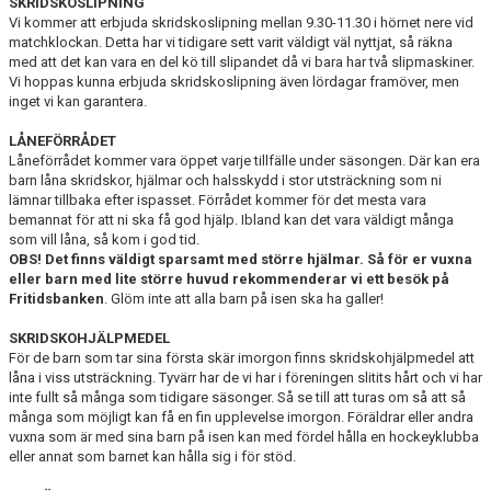
SKRIDSKOSLIPNING
Vi kommer att erbjuda skridskoslipning mellan 9.30-11.30 i hörnet nere vid
matchklockan. Detta har vi tidigare sett varit väldigt väl nyttjat, så räkna
med att det kan vara en del kö till slipandet då vi bara har två slipmaskiner.
Vi hoppas kunna erbjuda skridskoslipning även lördagar framöver, men
inget vi kan garantera.
LÅNEFÖRRÅDET
Låneförrådet kommer vara öppet varje tillfälle under säsongen. Där kan era
barn låna skridskor, hjälmar och halsskydd i stor utsträckning som ni
lämnar tillbaka efter ispasset. Förrådet kommer för det mesta vara
bemannat för att ni ska få god hjälp. Ibland kan det vara väldigt många
som vill låna, så kom i god tid.
OBS! Det finns väldigt sparsamt med större hjälmar. Så för er vuxna
eller barn med lite större huvud rekommenderar vi ett besök på
Fritidsbanken
. Glöm inte att alla barn på isen ska ha galler!
SKRIDSKOHJÄLPMEDEL
För de barn som tar sina första skär imorgon finns skridskohjälpmedel att
låna i viss utsträckning. Tyvärr har de vi har i föreningen slitits hårt och vi har
inte fullt så många som tidigare säsonger. Så se till att turas om så att så
många som möjligt kan få en fin upplevelse imorgon. Föräldrar eller andra
vuxna som är med sina barn på isen kan med fördel hålla en hockeyklubba
eller annat som barnet kan hålla sig i för stöd.