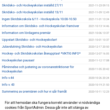
Skridsko- och Hockeyskolan inställd 27/11
2021-11-23 09:15
Skridsko- och Hockeyskolan inställd 13/11
2021-11-09 12:49
Ingen Skridskoskola 6/11 - Hockeyskola 10.00-10.50
2021-11-01 13:24
Information om Skridsko- och Hockeyskolan framöver
2021-10-13 14:46
Information om lördagens premiär
2021-10-06 13:37
Uppstart Skridsko- och Hockeyskolan!
2021-10-01 10:37
Julavslutning Skridsko- och Hockeyskolan
2020-12-17 20:50
Hockey- och Skridskoskolan återupptas! *VIKTIG INFO*
2020-12-07 16:05
Hockeyskolan pausas!
2020-11-12 17:08
Påminnelse och justering av coronarestriktioner för
2020-11-05 20:42
Hockeyskolan
Info v.44
2020-10-26 20:24
Info v. 43
2020-10-19 21:50
Summering av premiären och hur vi går framåt
2020-10-11 12:23
Information och Coronarestriktioner för Hockeyskolan -
2020-10-06 14:29
För att hemsidan ska fungera korrekt använder vi nödvändiga
*uppdaterad 11 oktober*
cookies från SportAdmin. Dessa går inte att stänga av.
Snart drar Hockeyskolan igång!
2020-09-17 17:00