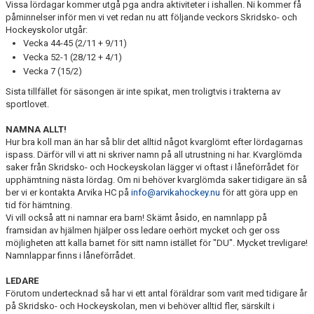
Vissa lördagar kommer utgå pga andra aktiviteter i ishallen. Ni kommer få
påminnelser inför men vi vet redan nu att följande veckors Skridsko- och
Hockeyskolor utgår:
Vecka 44-45 (2/11 + 9/11)
Vecka 52-1 (28/12 + 4/1)
Vecka 7 (15/2)
Sista tillfället för säsongen är inte spikat, men troligtvis i trakterna av
sportlovet.
NAMNA ALLT!
Hur bra koll man än har så blir det alltid något kvarglömt efter lördagarnas
ispass. Därför vill vi att ni skriver namn på all utrustning ni har. Kvarglömda
saker från Skridsko- och Hockeyskolan lägger vi oftast i låneförrådet för
upphämtning nästa lördag. Om ni behöver kvarglömda saker tidigare än så
ber vi er kontakta Arvika HC på
info@arvikahockey.nu
för att göra upp en
tid för hämtning.
Vi vill också att ni namnar era barn! Skämt åsido, en namnlapp på
framsidan av hjälmen hjälper oss ledare oerhört mycket och ger oss
möjligheten att kalla barnet för sitt namn istället för "DU". Mycket trevligare!
Namnlappar finns i låneförrådet.
LEDARE
Förutom undertecknad så har vi ett antal föräldrar som varit med tidigare år
på Skridsko- och Hockeyskolan, men vi behöver alltid fler, särskilt i