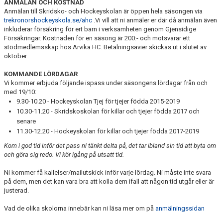
ANMÄLAN OCH KOSTNAD
Anmälan till Skridsko- och Hockeyskolan är öppen hela säsongen via
trekronorshockeyskola.se/ahc
.Vi vill att ni anmäler er där då anmälan även
inkluderar försäkring för ert barn i verksamheten genom Gjensidige
Försäkringar. Kostnaden för en säsong är 200:- och motsvarar ett
stödmedlemsskap hos Arvika HC. Betalningsavier skickas ut i slutet av
oktober.
KOMMANDE LÖRDAGAR
Vi kommer erbjuda följande ispass under säsongens lördagar från och
med 19/10:
9.30-10.20 - Hockeyskolan Tjej för tjejer födda 2015-2019
10.30-11.20 - Skridskoskolan för killar och tjejer födda 2017 och
senare
11.30-12.20 - Hockeyskolan för killar och tjejer födda 2017-2019
Kom i god tid inför det pass ni tänkt delta på, det tar ibland sin tid att byta om
och göra sig redo. Vi kör igång på utsatt tid.
Ni kommer få kallelser/mailutskick inför varje lördag. Ni måste inte svara
på dem, men det kan vara bra att kolla dem ifall att någon tid utgår eller är
justerad.
Vad de olika skolorna innebär kan ni läsa mer om på
anmälningssidan