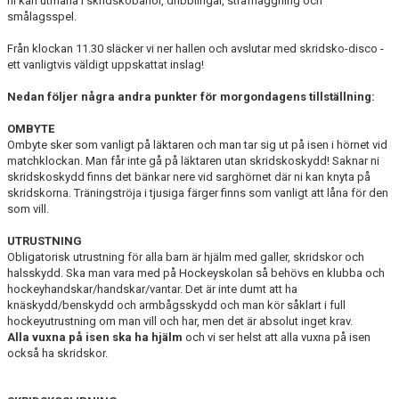
ni kan utmana i skridskobanor, dribblingar, straffläggning och
smålagsspel.
Från klockan 11.30 släcker vi ner hallen och avslutar med skridsko-disco -
ett vanligtvis väldigt uppskattat inslag!
Nedan följer några andra punkter för morgondagens tillställning:
OMBYTE
Ombyte sker som vanligt på läktaren och man tar sig ut på isen i hörnet vid
matchklockan. Man får inte gå på läktaren utan skridskoskydd! Saknar ni
skridskoskydd finns det bänkar nere vid sarghörnet där ni kan knyta på
skridskorna. Träningströja i tjusiga färger finns som vanligt att låna för den
som vill.
UTRUSTNING
Obligatorisk utrustning för alla barn är hjälm med galler, skridskor och
halsskydd. Ska man vara med på Hockeyskolan så behövs en klubba och
hockeyhandskar/handskar/vantar. Det är inte dumt att ha
knäskydd/benskydd och armbågsskydd och man kör såklart i full
hockeyutrustning om man vill och har, men det är absolut inget krav.
Alla vuxna på isen ska ha hjälm
och vi ser helst att alla vuxna på isen
också ha skridskor.