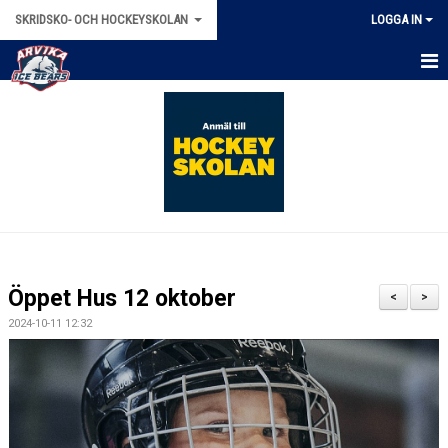
SKRIDSKO- OCH HOCKEYSKOLAN
LOGGA IN
HEM
NYHETER
ANMÄLAN 2025/2026
KONTAKT
KALENDER
Öppet Hus 12 oktober
<
>
BILDGALLERI
2024-10-11 12:32