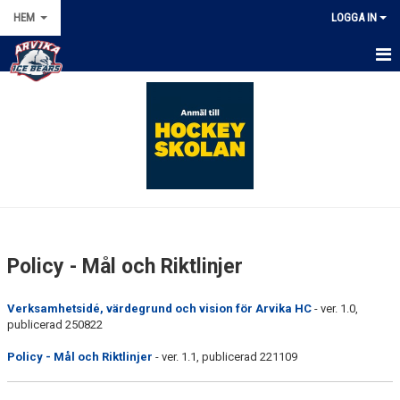
HEM
LOGGA IN
HEM
KALENDER
NYHETER
OM KLUBBEN
STYRELSEN
Policy - Mål och Riktlinjer
SPARBANKEN ARENA
Verksamhetsidé, värdegrund och vision för Arvika HC
- ver. 1.0,
KONTAKT
publicerad 250822
Policy - Mål och Riktlinjer
- ver. 1.1, publicerad 221109
POLICY - MÅL OCH RIKTINJER
AVGIFTER 2025/2026