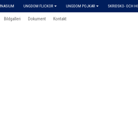
MNASIUM
UNGDOM FLICKOR
UNGDOM POJKAR
SKRIDSKO- OCH 
Bildgalleri
Dokument
Kontakt