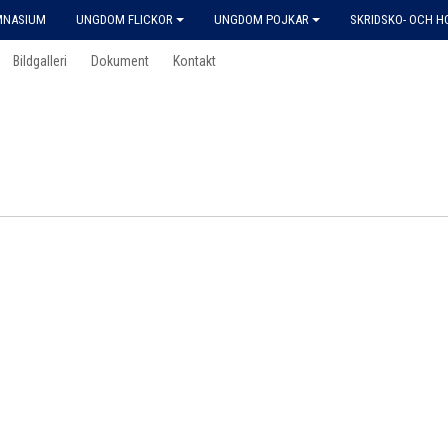
MNASIUM
UNGDOM FLICKOR
UNGDOM POJKAR
SKRIDSKO- OCH 
Bildgalleri
Dokument
Kontakt