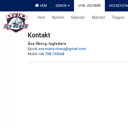
HEM
SENIOR
U18/ J20 HERR
HOCKEYGY
Hem
Nyheter
Kalender
Matcher
Truppen
Kontakt
Åsa Öberg, lagledare
Epost
asa.maria.oberg@gmail.com
Mobil
+46 708-130008