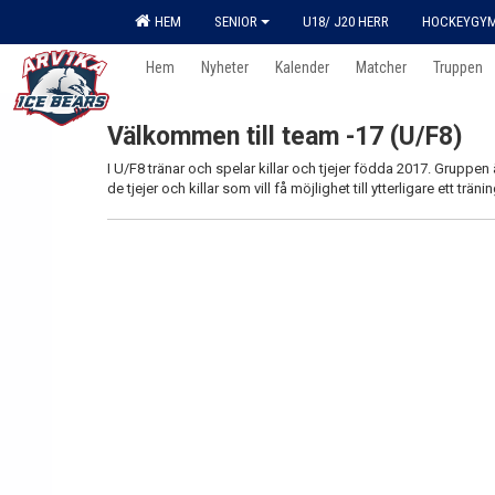
HEM
SENIOR
U18/ J20 HERR
HOCKEYGY
Hem
Nyheter
Kalender
Matcher
Truppen
Välkommen till team -17 (U/F8)
I U/F8 tränar och spelar killar och tjejer födda 2017. Gruppen
de tjejer och killar som vill få möjlighet till ytterligare ett tränin