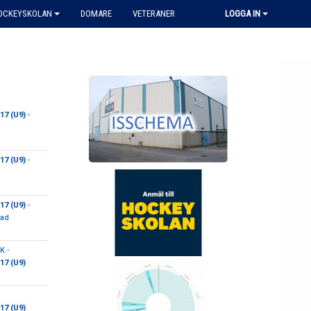
HOCKEYSKOLAN
DOMARE
VETERANER
LOGGA IN
17 (U9)
-
17 (U9)
-
17 (U9)
-
tad
K -
17 (U9)
17 (U9)