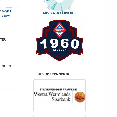
nborgs HC -
17 (U9)
TER
NINGEN
HUVUDSPONSORER