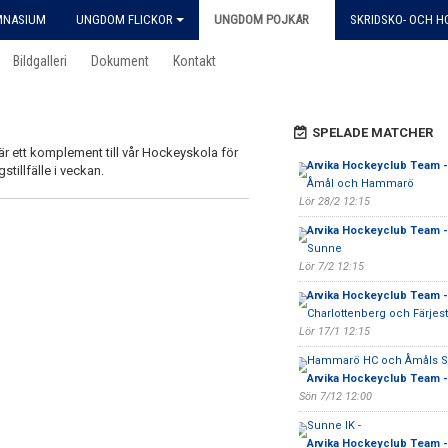
MNASIUM
UNGDOM FLICKOR
UNGDOM POJKAR
SKRIDSKO- OCH 
Bildgalleri
Dokument
Kontakt
SPELADE MATCHER
 är ett komplement till vår Hockeyskola för
Arvika Hockeyclub Team -
gstillfälle i veckan.
Åmål och Hammarö
Lör 28/2 12:15
Arvika Hockeyclub Team -
Sunne
Lör 7/2 12:15
Arvika Hockeyclub Team -
Charlottenberg och Färjes
Lör 17/1 12:15
Hammarö HC och Åmåls S
Arvika Hockeyclub Team -
Sön 7/12 12:00
Sunne IK -
Arvika Hockeyclub Team -