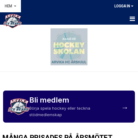
HEM
LOGGA IN
HEM
KALENDER
NYHETER
OM KLUBBEN
MARKNAD
Bli medlem
ISSCHEMA
→
Börja spela hockey eller teckna
DOKUMENT
stödmedlemskap
FÖRENINGSKLÄDER
MÅNGA PRISADES PÅ ÅRSMÖTET