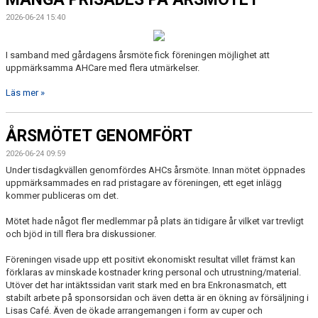
CUPER
2026-06-24 15:40
CAMPER
I samband med gårdagens årsmöte fick föreningen möjlighet att
VERKSAMHETSOMRÅDEN
uppmärksamma AHCare med flera utmärkelser.
Läs mer »
ÅRSMÖTET GENOMFÖRT
2026-06-24 09:59
Under tisdagkvällen genomfördes AHCs årsmöte. Innan mötet öppnades
uppmärksammades en rad pristagare av föreningen, ett eget inlägg
kommer publiceras om det.
Mötet hade något fler medlemmar på plats än tidigare år vilket var trevligt
och bjöd in till flera bra diskussioner.
Föreningen visade upp ett positivt ekonomiskt resultat villet främst kan
förklaras av minskade kostnader kring personal och utrustning/material.
Utöver det har intäktssidan varit stark med en bra Enkronasmatch, ett
stabilt arbete på sponsorsidan och även detta är en ökning av försäljning i
Lisas Café. Även de ökade arrangemangen i form av cuper och