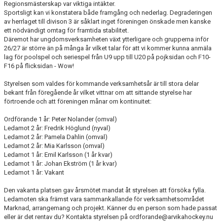
Regionsmästerskap var viktiga intäkter.
Sportsligt kan vi konstatera både framgång och nederlag. Degraderingen
av herrlaget till divison 3 är såklart inget föreningen önskade men kanske
ett nödvändigt omtag för framtida stabilitet.
Däremot har ungdomsverksamheten växt ytterligare och grupperna inför
26/27 är större än på många år vilket talar för att vi kommer kunna anmäla
lag för poolspel och seriespel från U9 upp till U20 på pojksidan och F10-
F16 på flicksidan - Wow!
Styrelsen som valdes för kommande verksamhetsår är till stora delar
bekant från föregående år vilket vittnar om att sittande styrelse har
förtroende och att föreningen månar om kontinuitet:
Ordförande 1 år: Peter Nolander (omval)
Ledamot 2 år: Fredrik Höglund (nyval)
Ledamot 2 år: Pamela Dahlin (omval)
Ledamot 2 år: Mia Karlsson (omval)
Ledamot 1 år: Emil Karlsson (1 år kvar)
Ledamot 1 år: Johan Ekström (1 år kvar)
Ledamot 1 år: Vakant
Den vakanta platsen gav årsmötet mandat åt styrelsen att försöka fylla.
Ledamoten ska främst vara sammankallande för verksamhetsområdet
Marknad, arrangemang och projekt. Känner du en person som hade passat
eller är det rentav du? Kontakta styrelsen på ordforande@arvikahockey.nu