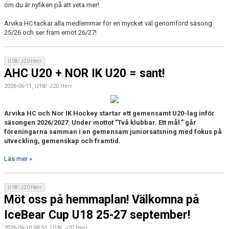
om du är nyfiken på att veta mer!
Arvika HC tackar alla medlemmar för en mycket väl genomförd säsong
25/26 och ser fram emot 26/27!
U18/ J20 Herr
AHC U20 + NOR IK U20 = sant!
2026-06-11, U18/ J20 Herr
Arvika HC och Nor IK Hockey startar ett gemensamt U20-lag inför
säsongen 2026/2027. Under mottot ”Två klubbar. Ett mål.” går
föreningarna samman i en gemensam juniorsatsning med fokus på
utveckling, gemenskap och framtid.
Läs mer »
U18/ J20 Herr
Möt oss på hemmaplan! Välkomna på
IceBear Cup U18 25-27 september!
2026-06-10 08:55, U18/ J20 Herr