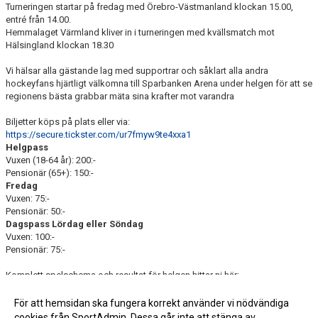
Turneringen startar på fredag med Örebro-Västmanland klockan 15.00,
entré från 14.00.
Hemmalaget Värmland kliver in i turneringen med kvällsmatch mot
Hälsingland klockan 18.30
Vi hälsar alla gästande lag med supportrar och såklart alla andra
hockeyfans hjärtligt välkomna till Sparbanken Arena under helgen för att se
regionens bästa grabbar mäta sina krafter mot varandra
Biljetter köps på plats eller via:
https://secure.tickster.com/ur7fmyw9te4xxa1
Helgpass
Vuxen (18-64 år): 200:-
Pensionär (65+): 150:-
Fredag
Vuxen: 75:-
Pensionär: 50:-
Dagspass Lördag eller Söndag
Vuxen: 100:-
Pensionär: 75:-
Komplett spelschema och resultat för helgen hittar ni här:
https://stats.swehockey.se/ScheduleAndResults/Overview/20198
För att hemsidan ska fungera korrekt använder vi nödvändiga
cookies från SportAdmin. Dessa går inte att stänga av.