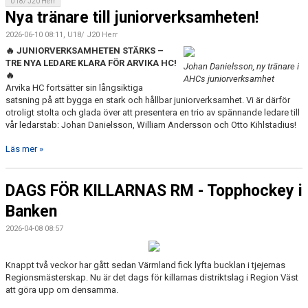
U18/ J20 Herr
Nya tränare till juniorverksamheten!
2026-06-10 08:11, U18/ J20 Herr
🔥 JUNIORVERKSAMHETEN STÄRKS –
TRE NYA LEDARE KLARA FÖR ARVIKA HC!
Johan Danielsson, ny tränare i
🔥
AHCs juniorverksamhet
Arvika HC fortsätter sin långsiktiga
satsning på att bygga en stark och hållbar juniorverksamhet. Vi är därför
otroligt stolta och glada över att presentera en trio av spännande ledare till
vår ledarstab: Johan Danielsson, William Andersson och Otto Kihlstadius!
Läs mer »
DAGS FÖR KILLARNAS RM - Topphockey i
Banken
2026-04-08 08:57
Knappt två veckor har gått sedan Värmland fick lyfta bucklan i tjejernas
Regionsmästerskap. Nu är det dags för killarnas distriktslag i Region Väst
att göra upp om densamma.