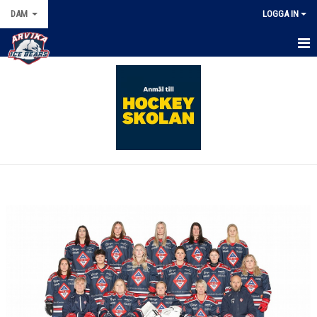
DAM
LOGGA IN
HEM
NYHETER
KALENDER
MATCHER
TRUPPEN
BILDGALLERI
DOKUMENT
KONTAKT