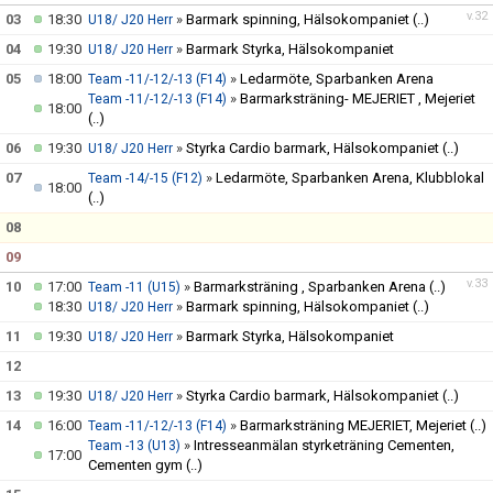
CUPER
v.32
03
18:30
»
Barmark spinning, Hälsokompaniet
(..)
U18/ J20 Herr
04
19:30
»
Barmark Styrka, Hälsokompaniet
CAMPER
U18/ J20 Herr
05
18:00
»
Ledarmöte, Sparbanken Arena
Team -11/-12/-13 (F14)
VERKSAMHETSOMRÅDEN
»
Barmarksträning- MEJERIET , Mejeriet
Team -11/-12/-13 (F14)
18:00
(..)
06
19:30
»
Styrka Cardio barmark, Hälsokompaniet
(..)
U18/ J20 Herr
07
»
Ledarmöte, Sparbanken Arena, Klubblokal
Team -14/-15 (F12)
18:00
(..)
08
09
v.33
10
17:00
»
Barmarksträning , Sparbanken Arena
(..)
Team -11 (U15)
18:30
»
Barmark spinning, Hälsokompaniet
(..)
U18/ J20 Herr
11
19:30
»
Barmark Styrka, Hälsokompaniet
U18/ J20 Herr
12
13
19:30
»
Styrka Cardio barmark, Hälsokompaniet
(..)
U18/ J20 Herr
14
16:00
»
Barmarksträning MEJERIET, Mejeriet
(..)
Team -11/-12/-13 (F14)
»
Intresseanmälan styrketräning Cementen,
Team -13 (U13)
17:00
Cementen gym
(..)