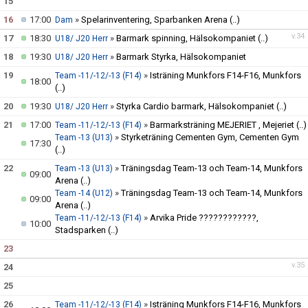
15
16
17:00
»
Spelarinventering, Sparbanken Arena
(..)
Dam
v.34
17
18:30
»
Barmark spinning, Hälsokompaniet
(..)
U18/ J20 Herr
18
19:30
»
Barmark Styrka, Hälsokompaniet
U18/ J20 Herr
19
»
Isträning Munkfors F14-F16, Munkfors
Team -11/-12/-13 (F14)
18:00
(..)
20
19:30
»
Styrka Cardio barmark, Hälsokompaniet
(..)
U18/ J20 Herr
21
17:00
»
Barmarksträning MEJERIET , Mejeriet
(..)
Team -11/-12/-13 (F14)
»
Styrketräning Cementen Gym, Cementen Gym
Team -13 (U13)
17:30
(..)
22
»
Träningsdag Team-13 och Team-14, Munkfors
Team -13 (U13)
09:00
Arena
(..)
»
Träningsdag Team-13 och Team-14, Munkfors
Team -14 (U12)
09:00
Arena
(..)
»
Arvika Pride ????????????,
Team -11/-12/-13 (F14)
10:00
Stadsparken
(..)
23
v.35
24
25
26
»
Isträning Munkfors F14-F16, Munkfors
Team -11/-12/-13 (F14)