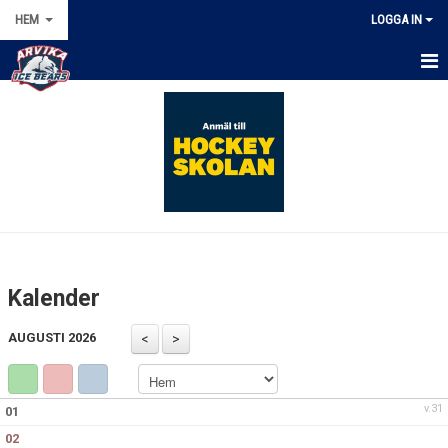
HEM
LOGGA IN
HEM
KALENDER
NYHETER
OM KLUBBEN
MARKNAD
Kalender
ISSCHEMA
AUGUSTI 2026
DOKUMENT
FÖRENINGSKLÄDER
v.31
01
02