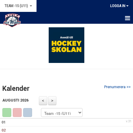
TEAM -15 (U11)
LOGGA IN
HEM
NYHETER
KALENDER
MATCHER
TRUPPEN
Kalender
Prenumerera >>
BILDGALLERI
AUGUSTI 2026
DOKUMENT
KONTAKT & LÄNKAR
v.31
01
02
BÖRJA SPELA HOCKEY!