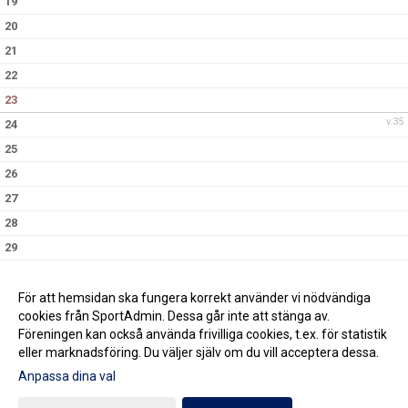
19
20
21
22
23
v.35
24
25
26
27
28
29
30
v.36
31
För att hemsidan ska fungera korrekt använder vi nödvändiga
cookies från SportAdmin. Dessa går inte att stänga av.
Föreningen kan också använda frivilliga cookies, t.ex. för statistik
eller marknadsföring. Du väljer själv om du vill acceptera dessa.
Anpassa dina val
Cookie-inställningar
Gå till Webbversion