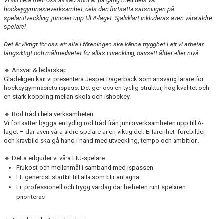
Vi vill dela med oss av vad som är på gång med dels vår
hockeygymnasieverksamhet, dels den fortsatta satsningen på
spelarutveckling, juniorer upp till A-laget. Självklart inkluderas även våra äldre
spelare!
Det är viktigt för oss att alla i föreningen ska känna trygghet i att vi arbetar
långsiktigt och målmedvetet för allas utveckling, oavsett ålder eller nivå.
🔹 Ansvar & ledarskap
Gladeligen kan vi presentera Jesper Dagerbäck som ansvarig lärare för
hockeygymnasiets ispass. Det ger oss en tydlig struktur, hög kvalitet och
en stark koppling mellan skola och ishockey.
🔹 Röd tråd i hela verksamheten
Vi fortsätter bygga en tydlig röd tråd från juniorverksamheten upp till A-
laget – där även våra äldre spelare är en viktig del. Erfarenhet, förebilder
och kravbild ska gå hand i hand med utveckling, tempo och ambition.
🔹 Detta erbjuder vi våra LIU-spelare
Frukost och mellanmål i samband med ispassen
Ett generöst startkit till alla som blir antagna
En professionell och trygg vardag där helheten runt spelaren
prioriteras