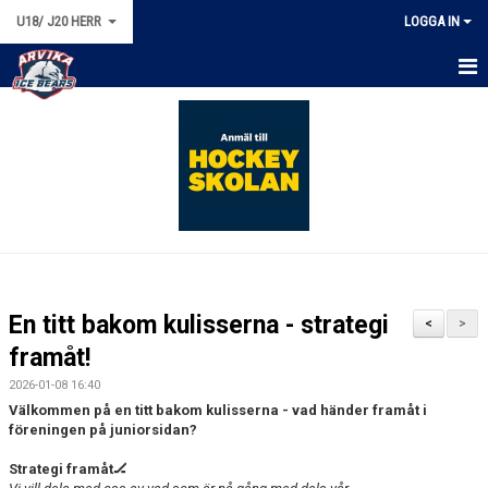
U18/ J20 HERR
LOGGA IN
HEM
NYHETER
KALENDER
MATCHER
TRUPPEN
En titt bakom kulisserna - strategi
<
>
BILDGALLERI
framåt!
2026-01-08 16:40
DOKUMENT
Välkommen på en titt bakom kulisserna - vad händer framåt i
föreningen på juniorsidan?
KONTAKT
Strategi framåt🏒