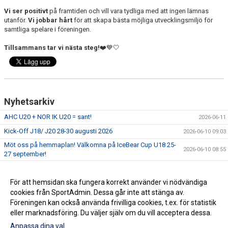
Vi ser positivt
på framtiden och vill vara tydliga med att ingen lämnas
utanför.
Vi jobbar hårt
för att skapa bästa möjliga utvecklingsmiljö för
samtliga spelare i föreningen.
Tillsammans tar vi nästa steg!
❤️💙🤍
Nyhetsarkiv
AHC U20 + NOR IK U20 = sant!
2026-06-11
Kick-Off J18/ J20 28-30 augusti 2026
2026-06-10 09:03
Möt oss på hemmaplan! Välkomna på IceBear Cup U18 25-
2026-06-10 08:55
27 september!
Nya tränare till juniorverksamheten!
2026-06-10 08:11
Barmarksträning - för att bygga nästa säsong!
För att hemsidan ska fungera korrekt använder vi nödvändiga
2026-02-05 09:14
cookies från SportAdmin. Dessa går inte att stänga av.
En titt bakom kulisserna - strategi framåt!
2026-01-08 16:40
Föreningen kan också använda frivilliga cookies, t.ex. för statistik
eller marknadsföring. Du väljer själv om du vill acceptera dessa.
Anpassa dina val