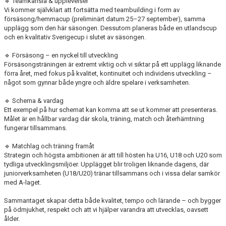
🔹 Teamkänsla & upplevelser
Vi kommer självklart att fortsätta med teambuilding i form av
försäsong/hemmacup (preliminärt datum 25–27 september), samma
upplägg som den här säsongen. Dessutom planeras både en utlandscup
och en kvalitativ Sverigecup i slutet av säsongen.
🔹 Försäsong – en nyckel till utveckling
Försäsongsträningen är extremt viktig och vi siktar på ett upplägg liknande
förra året, med fokus på kvalitet, kontinuitet och individens utveckling –
något som gynnar både yngre och äldre spelare i verksamheten.
🔹 Schema & vardag
Ett exempel på hur schemat kan komma att se ut kommer att presenteras.
Målet är en hållbar vardag där skola, träning, match och återhämtning
fungerar tillsammans.
🔹 Matchlag och träning framåt
Strategin och högsta ambitionen är att till hösten ha U16, U18 och U20 som
tydliga utvecklingsmiljöer. Upplägget blir troligen liknande dagens, där
juniorverksamheten (U18/U20) tränar tillsammans och i vissa delar samkör
med A-laget.
Sammantaget skapar detta både kvalitet, tempo och lärande – och bygger
på ödmjukhet, respekt och att vi hjälper varandra att utvecklas, oavsett
ålder.