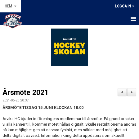
HEM
LOGGA IN
HEM
KALENDER
NYHETER
OM KLUBBEN
MARKNAD
Årsmöte 2021
<
>
ISSCHEMA
2021-05-26 20:37
ÅRSMÖTE TISDAG 15 JUNI KLOCKAN 18.00
DOKUMENT
Arvika HC bjuder in föreningens medlemmar till årsmöte. På grund orsaker
vi alla känner till, kommer mötet hållas digitalt. Skulle restriktionerna ändras
FÖRENINGSKLÄDER
så kan möjlighet ges att närvara fysiskt, men såklart med möjlighet att
delta digitalt oavsett. Information kring detta uppdateras om aktuellt.