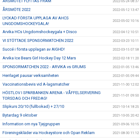
ÅRSMÖTET FLYTTAS FRAM
2022-05-24 08:37
ÅRSMÖTE 2022
2022-05-12 13:47
LYCKAD FÖRSTA UPPLAGA AV AHCS
2022-05-02 10:16
UNGDOMSHOCKEYGALA!
Arvika HCs Ungdomshockeygala + Disco
2022-04-12 10:51
VI STÖTTADE SPONSORMATCHEN 2022
2022-03-23 10:11
Succé i första upplagan av AIGHD!
2022-03-15 07:58
Arvika Ice Bears Girl Hockey Day 12 Mars
2022-02-18 11:20
SPONSORMATCHEN 2022 - ARVIKA vs GRUMS
2022-01-05 13:46
Herrlaget pausar verksamheten
2022-01-05 09:44
Vaccinationsbevis vid A-lagsmatcher
2021-11-30 12:02
HÖSTLOV I SPARBANKEN ARENA - VÅFFELSERVERING
2021-11-01 09:50
TORSDAG OCH FREDAG!
Slipkurs 20/10 (fullbokad) + 27/10
2021-10-14 18:25
Bytardag 9 oktober
2021-10-05 20:42
Information om nya Tjejgruppen
2021-09-06 10:15
Föreningskläder via Hockeystore och Opan Reklam
2021-08-30 11:12