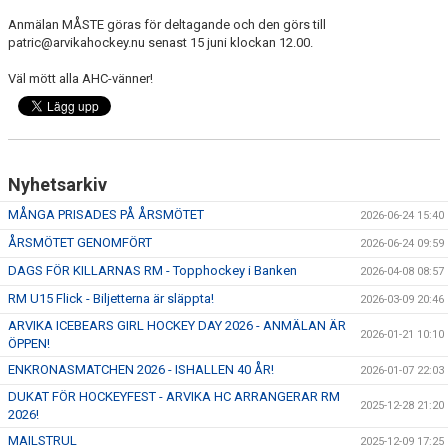
CUPER
Anmälan MÅSTE göras för deltagande och den görs till
patric@arvikahockey.nu senast 15 juni klockan 12.00.
CAMPER
Väl mött alla AHC-vänner!
VERKSAMHETSOMRÅDEN
Nyhetsarkiv
MÅNGA PRISADES PÅ ÅRSMÖTET
2026-06-24 15:40
ÅRSMÖTET GENOMFÖRT
2026-06-24 09:59
DAGS FÖR KILLARNAS RM - Topphockey i Banken
2026-04-08 08:57
RM U15 Flick - Biljetterna är släppta!
2026-03-09 20:46
ARVIKA ICEBEARS GIRL HOCKEY DAY 2026 - ANMÄLAN ÄR
2026-01-21 10:10
ÖPPEN!
ENKRONASMATCHEN 2026 - ISHALLEN 40 ÅR!
2026-01-07 22:03
DUKAT FÖR HOCKEYFEST - ARVIKA HC ARRANGERAR RM
2025-12-28 21:20
2026!
MAILSTRUL
2025-12-09 17:25