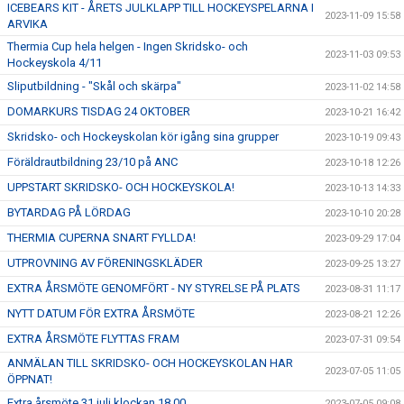
ICEBEARS KIT - ÅRETS JULKLAPP TILL HOCKEYSPELARNA I
2023-11-09 15:58
ARVIKA
Thermia Cup hela helgen - Ingen Skridsko- och
2023-11-03 09:53
Hockeyskola 4/11
Sliputbildning - "Skål och skärpa"
2023-11-02 14:58
DOMARKURS TISDAG 24 OKTOBER
2023-10-21 16:42
Skridsko- och Hockeyskolan kör igång sina grupper
2023-10-19 09:43
Föräldrautbildning 23/10 på ANC
2023-10-18 12:26
UPPSTART SKRIDSKO- OCH HOCKEYSKOLA!
2023-10-13 14:33
BYTARDAG PÅ LÖRDAG
2023-10-10 20:28
THERMIA CUPERNA SNART FYLLDA!
2023-09-29 17:04
UTPROVNING AV FÖRENINGSKLÄDER
2023-09-25 13:27
EXTRA ÅRSMÖTE GENOMFÖRT - NY STYRELSE PÅ PLATS
2023-08-31 11:17
NYTT DATUM FÖR EXTRA ÅRSMÖTE
2023-08-21 12:26
EXTRA ÅRSMÖTE FLYTTAS FRAM
2023-07-31 09:54
ANMÄLAN TILL SKRIDSKO- OCH HOCKEYSKOLAN HAR
2023-07-05 11:05
ÖPPNAT!
Extra årsmöte 31 juli klockan 18.00
2023-07-05 09:08