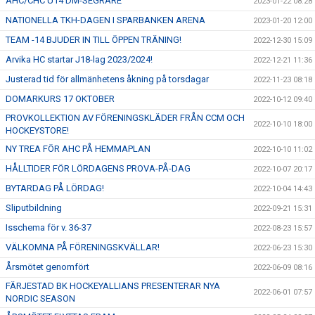
AHC/CHC U14 DM-SEGRARE
2023-01-22 08:28
NATIONELLA TKH-DAGEN I SPARBANKEN ARENA
2023-01-20 12:00
TEAM -14 BJUDER IN TILL ÖPPEN TRÄNING!
2022-12-30 15:09
Arvika HC startar J18-lag 2023/2024!
2022-12-21 11:36
Justerad tid för allmänhetens åkning på torsdagar
2022-11-23 08:18
DOMARKURS 17 OKTOBER
2022-10-12 09:40
PROVKOLLEKTION AV FÖRENINGSKLÄDER FRÅN CCM OCH
2022-10-10 18:00
HOCKEYSTORE!
NY TREA FÖR AHC PÅ HEMMAPLAN
2022-10-10 11:02
HÅLLTIDER FÖR LÖRDAGENS PROVA-PÅ-DAG
2022-10-07 20:17
BYTARDAG PÅ LÖRDAG!
2022-10-04 14:43
Sliputbildning
2022-09-21 15:31
Isschema för v. 36-37
2022-08-23 15:57
VÄLKOMNA PÅ FÖRENINGSKVÄLLAR!
2022-06-23 15:30
Årsmötet genomfört
2022-06-09 08:16
FÄRJESTAD BK HOCKEYALLIANS PRESENTERAR NYA
2022-06-01 07:57
NORDIC SEASON