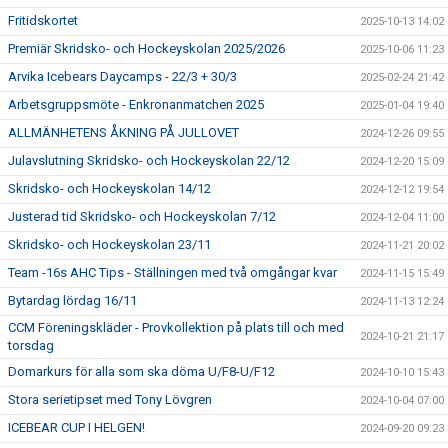
Fritidskortet
2025-10-13 14:02
Premiär Skridsko- och Hockeyskolan 2025/2026
2025-10-06 11:23
Arvika Icebears Daycamps - 22/3 + 30/3
2025-02-24 21:42
Arbetsgruppsmöte - Enkronanmatchen 2025
2025-01-04 19:40
ALLMÄNHETENS ÅKNING PÅ JULLOVET
2024-12-26 09:55
Julavslutning Skridsko- och Hockeyskolan 22/12
2024-12-20 15:09
Skridsko- och Hockeyskolan 14/12
2024-12-12 19:54
Justerad tid Skridsko- och Hockeyskolan 7/12
2024-12-04 11:00
Skridsko- och Hockeyskolan 23/11
2024-11-21 20:02
Team -16s AHC Tips - Ställningen med två omgångar kvar
2024-11-15 15:49
Bytardag lördag 16/11
2024-11-13 12:24
CCM Föreningskläder - Provkollektion på plats till och med
2024-10-21 21:17
torsdag
Domarkurs för alla som ska döma U/F8-U/F12
2024-10-10 15:43
Stora serietipset med Tony Lövgren
2024-10-04 07:00
ICEBEAR CUP I HELGEN!
2024-09-20 09:23