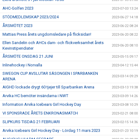
AHC-Golfen 2023
2023-07-03 13:24
STÖDMEDLEMSKAP 2023/2024
2023-06-27 14:18
ÅRSMÖTET 2023
2023-06-22 08:24
Mattias Press årets ungdomsledare på flicksidan!
2023-06-20 08:22
Ellen Sandelin och AHCs dam- och flickverksamhet årets
2023-06-20 08:10
Kevinstipendiater
ÅRSMÖTE ONSDAG 21 JUNI
2023-05-15 09:17
Inlinehockey i Norvalla
2023-04-12 15:44
SWEGON CUP AVSLUTAR SÄSONGEN I SPARBANKEN
2023-03-14 09:29
ARENA
AIGHD lockade drygt 60 tjejer till Sparbanken Arena
2023-03-13 19:38
Arvika HC bemöter insändarna i NWT
2023-03-09 14:26
Information Arvika Icebears Girl Hockey Day
2023-03-08 10:29
VI SPONSRADE ÅRETS ENKRONASMATCH
2023-02-21 08:00
SLIPKURS TISDAG 21 FEBRUARI
2023-02-15 14:36
Arvika Icebears Girl Hockey Day - Lördag 11 mars 2023
2023-01-23 10:19