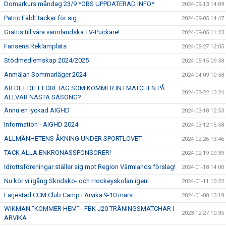
Domarkurs måndag 23/9 *OBS UPPDATERAD INFO*
2024-09-13 14:09
Patric Fäldt tackar för sig
2024-09-05 14:47
Grattis till våra värmländska TV-Puckare!
2024-09-05 11:23
Fansens Reklamplats
2024-05-27 12:05
Stödmedlemskap 2024/2025
2024-05-15 09:58
Anmälan Sommarläger 2024
2024-04-09 10:58
ÄR DET DITT FÖRETAG SOM KOMMER IN I MATCHEN PÅ
2024-03-22 13:24
ALLVAR NÄSTA SÄSONG?
Ännu en lyckad AIGHD
2024-03-18 12:53
Information - AIGHD 2024
2024-03-12 15:58
ALLMÄNHETENS ÅKNING UNDER SPORTLOVET
2024-02-26 13:46
TACK ALLA ENKRONASSPONSORER!
2024-02-19 09:39
Idrottsföreningar ställer sig mot Region Värmlands förslag!
2024-01-18 14:00
Nu kör vi igång Skridsko- och Hockeyskolan igen!
2024-01-11 10:22
Färjestad CCM Club Camp i Arvika 9-10 mars
2024-01-08 13:19
WIKMAN ”KOMMER HEM” - FBK J20 TRÄNINGSMATCHAR I
2023-12-27 10:35
ARVIKA