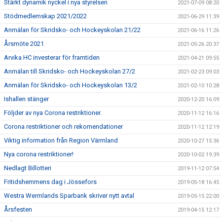
Stärkt dynamik nyckel i nya styrelsen
2021-07-09 08:20
Stödmedlemskap 2021/2022
2021-06-29 11:39
Anmälan för Skridsko- och Hockeyskolan 21/22
2021-06-16 11:26
Årsmöte 2021
2021-05-26 20:37
Arvika HC investerar för framtiden
2021-04-21 09:55
Anmälan till Skridsko- och Hockeyskolan 27/2
2021-02-23 09:03
Anmälan för Skridsko- och Hockeyskolan 13/2
2021-02-10 10:28
Ishallen stänger
2020-12-20 16:09
Följder av nya Corona restriktioner.
2020-11-12 16:16
Corona restriktioner och rekomendationer
2020-11-12 12:19
Viktig information från Region Värmland
2020-10-27 15:36
Nya corona restriktioner!
2020-10-02 19:39
Nedlagt Billotteri
2019-11-12 07:54
Fritidshemmens dag i Jössefors
2019-05-18 16:45
Westra Wermlands Sparbank skriver nytt avtal
2019-05-15 22:00
Årsfesten
2019-04-15 12:17