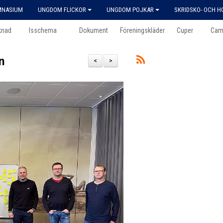
MNASIUM
UNGDOM FLICKOR
UNGDOM POJKAR
SKRIDSKO- OCH 
knad
Isschema
Dokument
Föreningskläder
Cuper
Cam
n
<
>