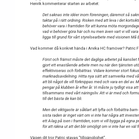
Henrik kommenterar starten av arbetet:
Det saknas inte idéer inom föreningen, däremot så saknar
taktar på i rätt ordning. Risken med att leva i det kortsik
behöver vara i framtiden för att kunna möta morgondage
vad vi behöver göra här och nu men även vart vi vill va
ligga till grund för vårt styrelsearbete med visionen Må 
Vad kommer då konkret hända i Arvika HC framöver? Patric Fä
Först och främst måste det dagliga arbetet på kansliet 
gjort ett enastående arbete men nu när den tjänsten utö
effektiviseras och förbättras. Vidare kommer stort fokus 
marknadsavdelning. Hitta nya sätt att samverka med v
att bli något de vill förknippas med och vara en del av. M
pengar på klubben år efter år. Vi måste ju tydligt visa att 
tillsammans med vårt näringsliv. Att vi är med och fo
till det bästa de kan bli.
Men det viktigaste är såklart att lyfta och förbättra b
sista raden är inget värt om vi inte har några att investe
ett A-lag på isen i framtiden, som vi vill bygga på egna
för att räkna ut att det blir omöjligt om vi inte har en
Vägen dit tror Patric stavas ”tillgänglighet”.