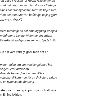
ett pass i veckan för Hockeyskolan för att
spekt för att man som familj vissa lördagar
rupp i höst för nybörjare samt de tjejer som
ete teamet runt vårt befintliga tjejlag gjort
ockeyn i Arvika HC
optimera föreningens schemaläggning av egna
för allmänhetens åkning. Vi ämnar dessutom
förenkla lärandeprocessen och bjuda in till
 har varit väldigt god, men det är
om hört talas om det vi håller på med har
säger Peter Axelsson.
t utveckla barnen/ungdomen till bra
inbjudna till kommun för att diskutera vidare
 för en nytänkande förening.
tet i vår förening är påbörjat och att viljan
. En bra början.