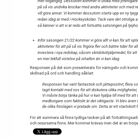
mer tillgänglig. Dessutom kommer vi utöka med ytterligare 
på så vis undvika krockar med andra aktiviteter och med re
vill göra annat. Vi kommer dessutom starta upp en ny tjejg
redan idag är med i Hockeyskolan. Tack vare det otroliga arb
så känner vi att vi är redo att fortsätta satsningen på tjejh
Inför säsongen 21/22 kommer vi göra allt vi kan för att 
aktiviteter för att på så vis frigöra fler och bättre tider 
investera i nya redskap, såsom skridskohjälpmedel, för att 
en mer lekfull vistelse på ishallen än vi kan idag.
Responsen på det som presenterats för näringsliv och kommun
skillnad på ord och handling såklart.
Responsen har varit fantastisk och jättepositivt, flera s
tagit kontakt med oss för att diskutera olika möjligheter,
Vi måste börja tänka på hur vi kan hjälpa till med för at
medborgare som faktiskt är det viktigaste. Vi blev även 
de olika förslagen vi pratade om. Detta är ett startskott
För att summera så finns tydliga tecken på att förbättringsarbe
och resurserna finns. Mer kommer krävas men det är en början