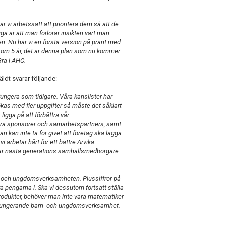
 vi arbetssätt att prioritera dem så att de
tiga är att man förlorar insikten vart man
n. Nu har vi en första version på pränt med
ra om 5 år, det är denna plan som nu kommer
Bra i AHC.
ldt svarar följande:
fungera som tidigare. Våra kanslister har
kas med fler uppgifter så måste det såklart
ligga på att förbättra vår
åra sponsorer och samarbetspartners, samt
an kan inte ta för givet att företag ska lägga
vi arbetar hårt för ett bättre Arvika
rmar nästa generations samhällsmedborgare
arn- och ungdomsverksamheten. Plussiffror på
ra pengarna i. Ska vi dessutom fortsatt ställa
 produkter, behöver man inte vara matematiker
 väl fungerande barn- och ungdomsverksamhet.