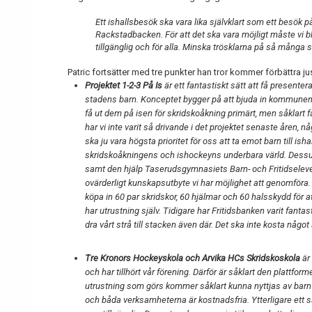
Ett ishallsbesök ska vara lika självklart som ett besök på
Rackstadbacken. För att det ska vara möjligt måste vi b
tillgänglig och för alla. Minska trösklarna på så många s
Patric fortsätter med tre punkter han tror kommer förbättra jus
Projektet 1-2-3 På Is
är ett fantastiskt sätt att få presente
stadens barn. Konceptet bygger på att bjuda in kommunens l
få ut dem på isen för skridskoåkning primärt, men såklart få
har vi inte varit så drivande i det projektet senaste åren, 
ska ju vara högsta prioritet för oss att ta emot barn till 
skridskoåkningens och ishockeyns underbara värld. Dess
samt den hjälp Taserudsgymnasiets Barn- och Fritidselever
ovärderligt kunskapsutbyte vi har möjlighet att genomföra
köpa in 60 par skridskor, 60 hjälmar och 60 halsskydd för a
har utrustning själv. Tidigare har Fritidsbanken varit fantas
dra vårt strå till stacken även där. Det ska inte kosta något 
Tre Kronors Hockeyskola och Arvika HCs Skridskoskola
är 
och har tillhört vår förening. Därför är såklart den plattfor
utrustning som görs kommer såklart kunna nyttjas av barn 
och båda verksamheterna är kostnadsfria. Ytterligare ett s