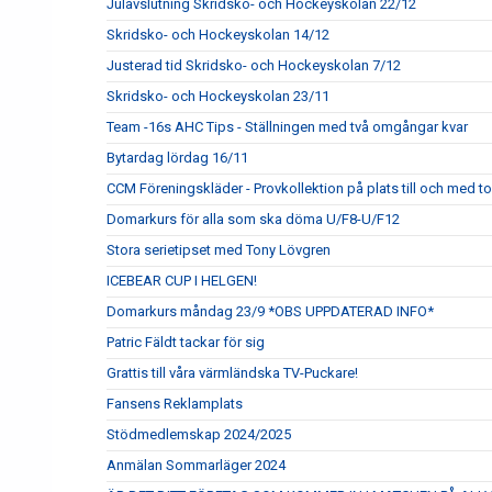
Julavslutning Skridsko- och Hockeyskolan 22/12
Skridsko- och Hockeyskolan 14/12
Justerad tid Skridsko- och Hockeyskolan 7/12
Skridsko- och Hockeyskolan 23/11
Team -16s AHC Tips - Ställningen med två omgångar kvar
Bytardag lördag 16/11
CCM Föreningskläder - Provkollektion på plats till och med t
Domarkurs för alla som ska döma U/F8-U/F12
Stora serietipset med Tony Lövgren
ICEBEAR CUP I HELGEN!
Domarkurs måndag 23/9 *OBS UPPDATERAD INFO*
Patric Fäldt tackar för sig
Grattis till våra värmländska TV-Puckare!
Fansens Reklamplats
Stödmedlemskap 2024/2025
Anmälan Sommarläger 2024