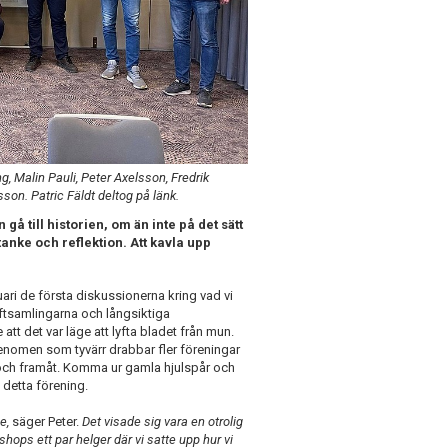
ng, Malin Pauli, Peter Axelsson, Fredrik
on. Patric Fäldt deltog på länk.
å till historien, om än inte på det sätt
tanke och reflektion. Att kavla upp
uari de första diskussionerna kring vad vi
aftsamlingarna och långsiktiga
att det var läge att lyfta bladet från mun.
fenomen som tyvärr drabbar fler föreningar
t och framåt. Komma ur gamla hjulspår och
 detta förening.
se,
säger Peter.
Det visade sig vara en otrolig
ops ett par helger där vi satte upp hur vi