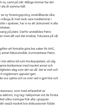
ch nu, samt på sikt. Många timmar har det
ar dra åt samma håll.
en ny föreningspolicy, innehållande våra
på många år men tack vare medlemmar i
in i spetsen, har vi nu ett dokument vi alla
amheten.
varig på plats. Därför anställdes Patric
n med allt vad det innebär, fokusera på vår
ften att fortsätta göra bra saker för AHC,
ig, annat fokusområde
, kommenterar Patric.
n av min aktiva tid som hockeyspelare, så såg
ingarna konkurrerar med mycket annat och
ligheten idag som det var då. Det är mitt och
s och ungdomars uppväxt igen.
a oss själva och se över vad vi gjort bra och
 Gustavsson, som med erfarenhet av
 sektorn, tog tag i taktpinnen vid de första
ed olika övningar fick alla i gruppen
sikt varpå mycket bra diskussioner följde.