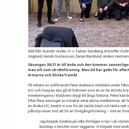
Bild från Scandic Arvika. Fr. v: Fabian Sandberg, Kristoffer Östli
Höglund, Henrik Gustavsson, Daniel Backlund, Anders Hermanss
Säsongen 20/21 är till ända och den kommer sannerligen g
man vill som idrottsförening. Men tid har getts för efter
ärmarna och blicka framåt.
På initiativ av ordförande Peter Axelsson inleddes under febr
tror och hoppas ska gå till historien som en av de största kr
investeringarna i klubbens drygt 60-åriga historia. Peter kände 
Efter flera säsonger av minskat antal aktiva medlemmar, ett 
än Arvika HC, beslöt vi oss för att vända blad och tänka nyt
påbörja resan mot att bli en föregångsförening – inte en före
Jag började fundera på vilka förmågor vi har i vår styrel
kunskap vi besitter inom väggarna. Vi började med worksh