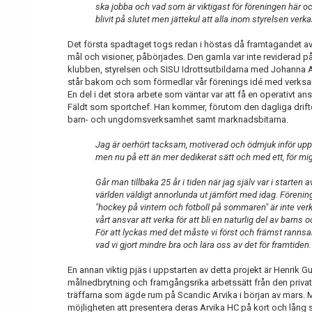
ska jobba och vad som är viktigast för föreningen här o
blivit på slutet men jättekul att alla inom styrelsen verk
Det första spadtaget togs redan i höstas då framtagandet av 
mål och visioner, påbörjades. Den gamla var inte reviderad 
klubben, styrelsen och SISU Idrottsutbildarna med Johanna Ahl
står bakom och som förmedlar vår förenings idé med verks
En del i det stora arbete som väntar var att få en operativt ans
Fäldt som sportchef. Han kommer, förutom den dagliga drifte
barn- och ungdomsverksamhet samt marknadsbitarna.
Jag är oerhört tacksam, motiverad och ödmjuk inför uppgi
men nu på ett än mer dedikerat sätt och med ett, för m
Går man tillbaka 25 år i tiden när jag själv var i starte
världen väldigt annorlunda ut jämfört med idag. Fören
"hockey på vintern och fotboll på sommaren" är inte verk
vårt ansvar att verka för att bli en naturlig del av barn
För att lyckas med det måste vi först och främst rannsak
vad vi gjort mindre bra och lära oss av det för framtiden.
En annan viktig pjäs i uppstarten av detta projekt är Henrik
målnedbrytning och framgångsrika arbetssätt från den privata
träffarna som ägde rum på Scandic Arvika i början av mars. M
möjligheten att presentera deras Arvika HC på kort och lång 