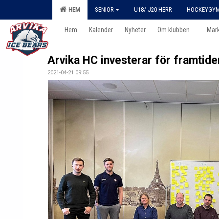
HEM
SENIOR
U18/ J20 HERR
HOCKEYGY
Hem
Kalender
Nyheter
Om klubben
Mar
Arvika HC investerar för framtide
2021-04-21 09:55