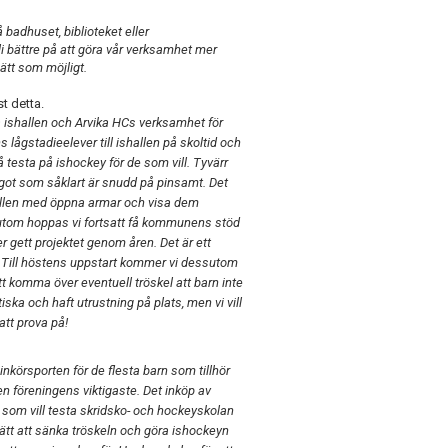
 badhuset, biblioteket eller
li bättre på att göra vår verksamhet mer
ätt som möjligt.
t detta.
ra ishallen och Arvika HCs verksamhet för
ågstadieelever till ishallen på skoltid och
 testa på ishockey för de som vill. Tyvärr
något som såklart är snudd på pinsamt. Det
ishallen med öppna armar och visa dem
utom hoppas vi fortsatt få kommunens stöd
 gett projektet genom åren. Det är ett
. Till höstens uppstart kommer vi dessutom
tt komma över eventuell tröskel att barn inte
tiska och haft utrustning på plats, men vi vill
att prova på!
inkörsporten för de flesta barn som tillhör
men föreningens viktigaste. Det inköp av
som vill testa skridsko- och hockeyskolan
ätt att sänka tröskeln och göra ishockeyn