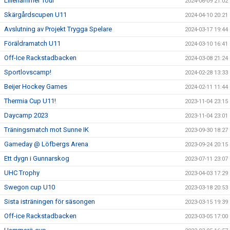
Lillehammer Tour
2024-06-09 21:02
Skärgårdscupen U11
2024-04-10 20:21
Avslutning av Projekt Trygga Spelare
2024-03-17 19:44
Föräldramatch U11
2024-03-10 16:41
Off-Ice Rackstadbacken
2024-03-08 21:24
Sportlovscamp!
2024-02-28 13:33
Beijer Hockey Games
2024-02-11 11:44
Thermia Cup U11!
2023-11-04 23:15
Daycamp 2023
2023-11-04 23:01
Träningsmatch mot Sunne IK
2023-09-30 18:27
Gameday @ Löfbergs Arena
2023-09-24 20:15
Ett dygn i Gunnarskog
2023-07-11 23:07
UHC Trophy
2023-04-03 17:29
Swegon cup U10
2023-03-18 20:53
Sista isträningen för säsongen
2023-03-15 19:39
Off-ice Rackstadbacken
2023-03-05 17:00