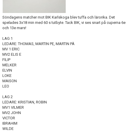
Söndagens matcher mot BIK Karlskoga blev tuffa och lärorika. Det
spelades 3x18 min med 60 s tutbyte. Tack BIK, vi ses snart på cuperna 6e
och 13e mars!
LAG 1
LEDARE: THOMAS, MARTIN PE, MARTIN PÄ
MV 1 ERIC
MV2 ELIS E
FILIP
MELKER
ELVIN
LOKE
MAISON
LEO
LAG 2
LEDARE: KRISTIAN, ROBIN
MV1 VILMER
MV2 JOHN
VICTOR
IBRAHIM
WILDE