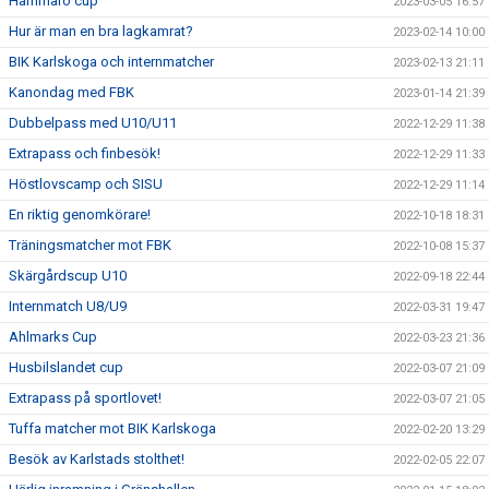
Hammarö cup
2023-03-05 16:57
Hur är man en bra lagkamrat?
2023-02-14 10:00
BIK Karlskoga och internmatcher
2023-02-13 21:11
Kanondag med FBK
2023-01-14 21:39
Dubbelpass med U10/U11
2022-12-29 11:38
Extrapass och finbesök!
2022-12-29 11:33
Höstlovscamp och SISU
2022-12-29 11:14
En riktig genomkörare!
2022-10-18 18:31
Träningsmatcher mot FBK
2022-10-08 15:37
Skärgårdscup U10
2022-09-18 22:44
Internmatch U8/U9
2022-03-31 19:47
Ahlmarks Cup
2022-03-23 21:36
Husbilslandet cup
2022-03-07 21:09
Extrapass på sportlovet!
2022-03-07 21:05
Tuffa matcher mot BIK Karlskoga
2022-02-20 13:29
Besök av Karlstads stolthet!
2022-02-05 22:07