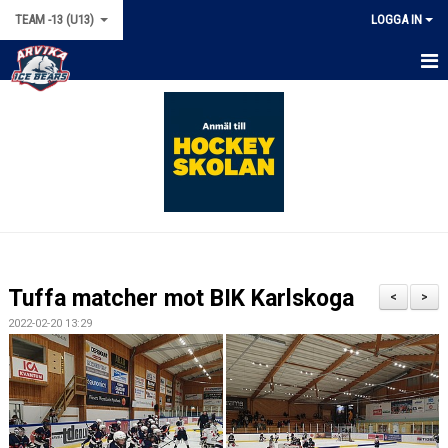
TEAM -13 (U13)
LOGGA IN
HEM
NYHETER
KALENDER
MATCHER
TRUPPEN
Tuffa matcher mot BIK Karlskoga
<
>
BILDGALLERI
2022-02-20 13:29
DOKUMENT
KONTAKT
BÖRJA SPELA HOCKEY!