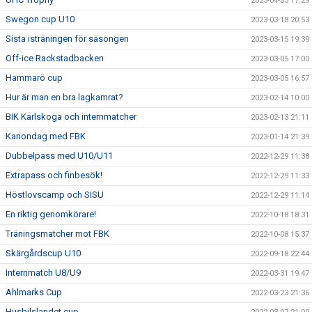
2023-04-03 17:29
Swegon cup U10
2023-03-18 20:53
Sista isträningen för säsongen
2023-03-15 19:39
Off-ice Rackstadbacken
2023-03-05 17:00
Hammarö cup
2023-03-05 16:57
Hur är man en bra lagkamrat?
2023-02-14 10:00
BIK Karlskoga och internmatcher
2023-02-13 21:11
Kanondag med FBK
2023-01-14 21:39
Dubbelpass med U10/U11
2022-12-29 11:38
Extrapass och finbesök!
2022-12-29 11:33
Höstlovscamp och SISU
2022-12-29 11:14
En riktig genomkörare!
2022-10-18 18:31
Träningsmatcher mot FBK
2022-10-08 15:37
Skärgårdscup U10
2022-09-18 22:44
Internmatch U8/U9
2022-03-31 19:47
Ahlmarks Cup
2022-03-23 21:36
Husbilslandet cup