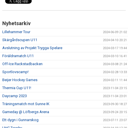
Nyhetsarkiv
Lillehammer Tour
2024-06-09 21:02
Skärgårdscupen U11
2024-04-10 20:21
Avslutning av Projekt Trygga Spelare
2024-03-17 19:44
Föräldramatch U11
2024-03-10 16:41
Off-Ice Rackstadbacken
2024-03-08 21:24
Sportlovscamp!
2024-02-28 13:33
Beijer Hockey Games
2024-02-11 11:44
Thermia Cup U11!
2023-11-04 23:15
Daycamp 2023
2023-11-04 23:01
Träningsmatch mot Sunne IK
2023-09-30 18:27
Gameday @ Löfbergs Arena
2023-09-24 20:15
Ett dygn i Gunnarskog
2023-07-11 23:07
UHC Trophy