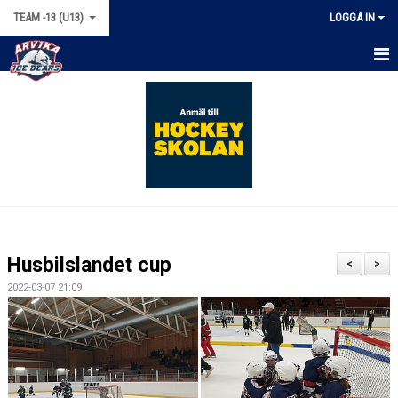
TEAM -13 (U13)
LOGGA IN
HEM
NYHETER
KALENDER
MATCHER
TRUPPEN
Husbilslandet cup
<
>
BILDGALLERI
2022-03-07 21:09
DOKUMENT
KONTAKT
BÖRJA SPELA HOCKEY!