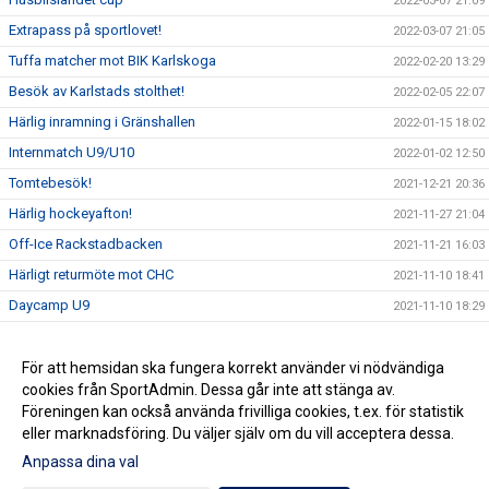
2022-03-07 21:09
Extrapass på sportlovet!
2022-03-07 21:05
Tuffa matcher mot BIK Karlskoga
2022-02-20 13:29
Besök av Karlstads stolthet!
2022-02-05 22:07
Härlig inramning i Gränshallen
2022-01-15 18:02
Internmatch U9/U10
2022-01-02 12:50
Tomtebesök!
2021-12-21 20:36
Härlig hockeyafton!
2021-11-27 21:04
Off-Ice Rackstadbacken
2021-11-21 16:03
Härligt returmöte mot CHC
2021-11-10 18:41
Daycamp U9
2021-11-10 18:29
Lyckade träningsmatcher mot CHC
2021-10-23 21:45
Gruppen börjar ta form
För att hemsidan ska fungera korrekt använder vi nödvändiga
2021-10-07 20:32
cookies från SportAdmin. Dessa går inte att stänga av.
Ispremiären avklarad!
2021-09-06 20:19
Föreningen kan också använda frivilliga cookies, t.ex. för statistik
eller marknadsföring. Du väljer själv om du vill acceptera dessa.
Anpassa dina val