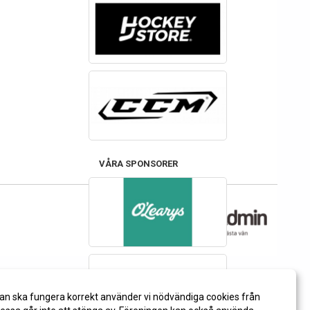
VÅRA SPONSORER
an ska fungera korrekt använder vi nödvändiga cookies från