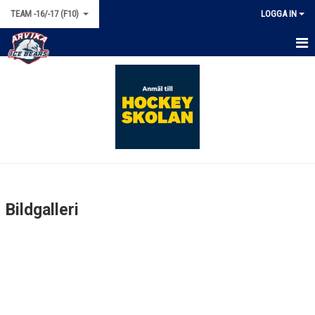
TEAM -16/-17 (F10)
LOGGA IN
HEM
NYHETER
KALENDER
MATCHER
TRUPPEN
Bildgalleri
BILDGALLERI
DOKUMENT
KONTAKT
BÖRJA SPELA HOCKEY!