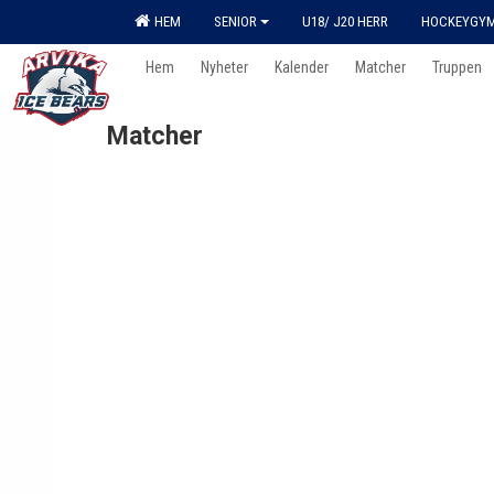
HEM
SENIOR
U18/ J20 HERR
HOCKEYGY
Hem
Nyheter
Kalender
Matcher
Truppen
Matcher