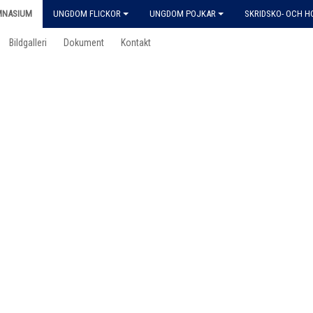
MNASIUM
UNGDOM FLICKOR
UNGDOM POJKAR
SKRIDSKO- OCH 
Bildgalleri
Dokument
Kontakt