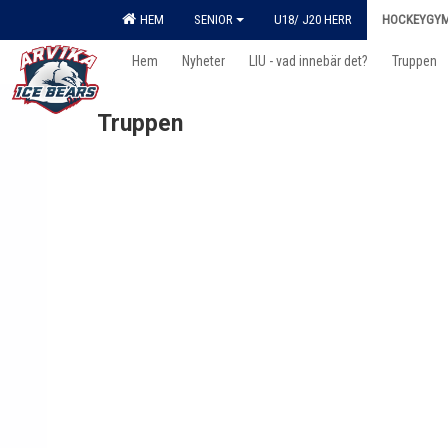
HEM
SENIOR
U18/ J20 HERR
HOCKEYGY
Hem
Nyheter
LIU - vad innebär det?
Truppen
Truppen