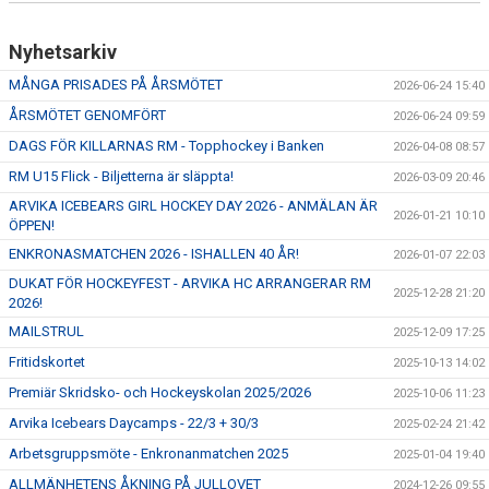
Nyhetsarkiv
MÅNGA PRISADES PÅ ÅRSMÖTET
2026-06-24 15:40
ÅRSMÖTET GENOMFÖRT
2026-06-24 09:59
DAGS FÖR KILLARNAS RM - Topphockey i Banken
2026-04-08 08:57
RM U15 Flick - Biljetterna är släppta!
2026-03-09 20:46
ARVIKA ICEBEARS GIRL HOCKEY DAY 2026 - ANMÄLAN ÄR
2026-01-21 10:10
ÖPPEN!
ENKRONASMATCHEN 2026 - ISHALLEN 40 ÅR!
2026-01-07 22:03
DUKAT FÖR HOCKEYFEST - ARVIKA HC ARRANGERAR RM
2025-12-28 21:20
2026!
MAILSTRUL
2025-12-09 17:25
Fritidskortet
2025-10-13 14:02
Premiär Skridsko- och Hockeyskolan 2025/2026
2025-10-06 11:23
Arvika Icebears Daycamps - 22/3 + 30/3
2025-02-24 21:42
Arbetsgruppsmöte - Enkronanmatchen 2025
2025-01-04 19:40
ALLMÄNHETENS ÅKNING PÅ JULLOVET
2024-12-26 09:55