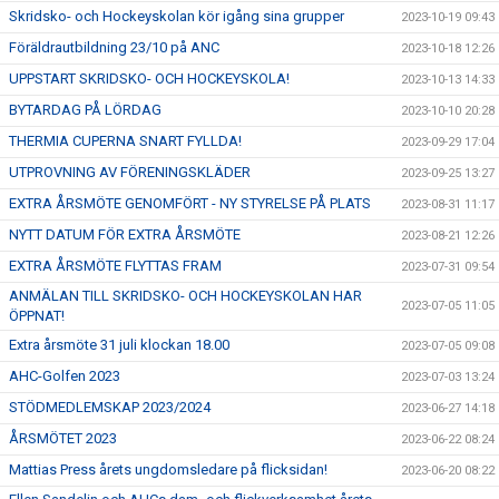
Skridsko- och Hockeyskolan kör igång sina grupper
2023-10-19 09:43
Föräldrautbildning 23/10 på ANC
2023-10-18 12:26
UPPSTART SKRIDSKO- OCH HOCKEYSKOLA!
2023-10-13 14:33
BYTARDAG PÅ LÖRDAG
2023-10-10 20:28
THERMIA CUPERNA SNART FYLLDA!
2023-09-29 17:04
UTPROVNING AV FÖRENINGSKLÄDER
2023-09-25 13:27
EXTRA ÅRSMÖTE GENOMFÖRT - NY STYRELSE PÅ PLATS
2023-08-31 11:17
NYTT DATUM FÖR EXTRA ÅRSMÖTE
2023-08-21 12:26
EXTRA ÅRSMÖTE FLYTTAS FRAM
2023-07-31 09:54
ANMÄLAN TILL SKRIDSKO- OCH HOCKEYSKOLAN HAR
2023-07-05 11:05
ÖPPNAT!
Extra årsmöte 31 juli klockan 18.00
2023-07-05 09:08
AHC-Golfen 2023
2023-07-03 13:24
STÖDMEDLEMSKAP 2023/2024
2023-06-27 14:18
ÅRSMÖTET 2023
2023-06-22 08:24
Mattias Press årets ungdomsledare på flicksidan!
2023-06-20 08:22