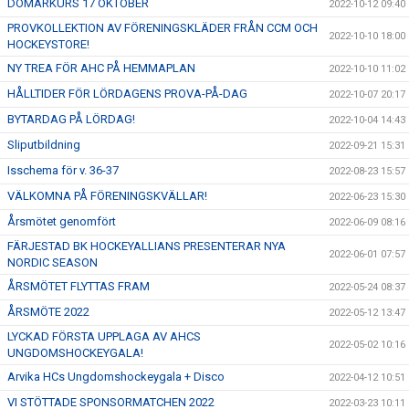
DOMARKURS 17 OKTOBER
2022-10-12 09:40
PROVKOLLEKTION AV FÖRENINGSKLÄDER FRÅN CCM OCH
2022-10-10 18:00
HOCKEYSTORE!
NY TREA FÖR AHC PÅ HEMMAPLAN
2022-10-10 11:02
HÅLLTIDER FÖR LÖRDAGENS PROVA-PÅ-DAG
2022-10-07 20:17
BYTARDAG PÅ LÖRDAG!
2022-10-04 14:43
Sliputbildning
2022-09-21 15:31
Isschema för v. 36-37
2022-08-23 15:57
VÄLKOMNA PÅ FÖRENINGSKVÄLLAR!
2022-06-23 15:30
Årsmötet genomfört
2022-06-09 08:16
FÄRJESTAD BK HOCKEYALLIANS PRESENTERAR NYA
2022-06-01 07:57
NORDIC SEASON
ÅRSMÖTET FLYTTAS FRAM
2022-05-24 08:37
ÅRSMÖTE 2022
2022-05-12 13:47
LYCKAD FÖRSTA UPPLAGA AV AHCS
2022-05-02 10:16
UNGDOMSHOCKEYGALA!
Arvika HCs Ungdomshockeygala + Disco
2022-04-12 10:51
VI STÖTTADE SPONSORMATCHEN 2022
2022-03-23 10:11