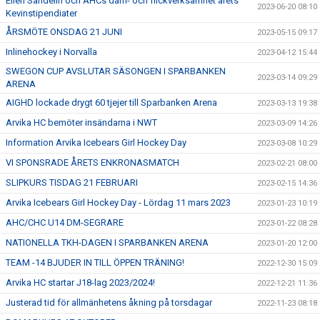
Ellen Sandelin och AHCs dam- och flickverksamhet årets
2023-06-20 08:10
Kevinstipendiater
ÅRSMÖTE ONSDAG 21 JUNI
2023-05-15 09:17
Inlinehockey i Norvalla
2023-04-12 15:44
SWEGON CUP AVSLUTAR SÄSONGEN I SPARBANKEN
2023-03-14 09:29
ARENA
AIGHD lockade drygt 60 tjejer till Sparbanken Arena
2023-03-13 19:38
Arvika HC bemöter insändarna i NWT
2023-03-09 14:26
Information Arvika Icebears Girl Hockey Day
2023-03-08 10:29
VI SPONSRADE ÅRETS ENKRONASMATCH
2023-02-21 08:00
SLIPKURS TISDAG 21 FEBRUARI
2023-02-15 14:36
Arvika Icebears Girl Hockey Day - Lördag 11 mars 2023
2023-01-23 10:19
AHC/CHC U14 DM-SEGRARE
2023-01-22 08:28
NATIONELLA TKH-DAGEN I SPARBANKEN ARENA
2023-01-20 12:00
TEAM -14 BJUDER IN TILL ÖPPEN TRÄNING!
2022-12-30 15:09
Arvika HC startar J18-lag 2023/2024!
2022-12-21 11:36
Justerad tid för allmänhetens åkning på torsdagar
2022-11-23 08:18