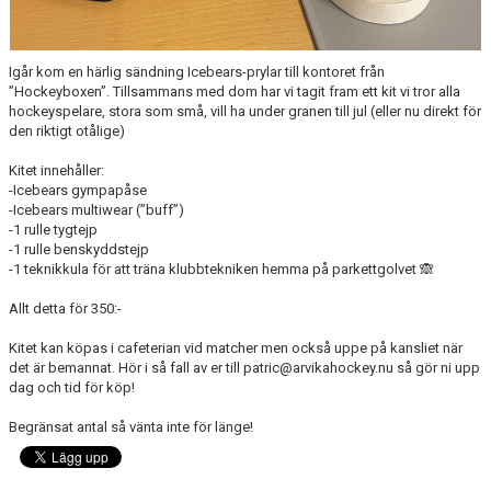
Igår kom en härlig sändning Icebears-prylar till kontoret från
”Hockeyboxen”. Tillsammans med dom har vi tagit fram ett kit vi tror alla
hockeyspelare, stora som små, vill ha under granen till jul (eller nu direkt för
den riktigt otålige)
Kitet innehåller:
-Icebears gympapåse
-Icebears multiwear (”buff”)
-1 rulle tygtejp
-1 rulle benskyddstejp
-1 teknikkula för att träna klubbtekniken hemma på parkettgolvet 🙈
Allt detta för 350:-
Kitet kan köpas i cafeterian vid matcher men också uppe på kansliet när
det är bemannat. Hör i så fall av er till patric@arvikahockey.nu så gör ni upp
dag och tid för köp!
Begränsat antal så vänta inte för länge!