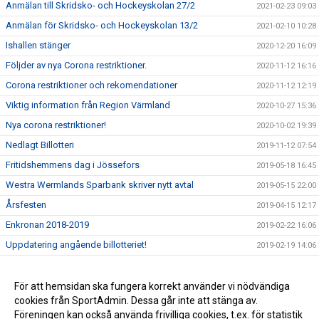
Anmälan till Skridsko- och Hockeyskolan 27/2
2021-02-23 09:03
Anmälan för Skridsko- och Hockeyskolan 13/2
2021-02-10 10:28
Ishallen stänger
2020-12-20 16:09
Följder av nya Corona restriktioner.
2020-11-12 16:16
Corona restriktioner och rekomendationer
2020-11-12 12:19
Viktig information från Region Värmland
2020-10-27 15:36
Nya corona restriktioner!
2020-10-02 19:39
Nedlagt Billotteri
2019-11-12 07:54
Fritidshemmens dag i Jössefors
2019-05-18 16:45
Westra Wermlands Sparbank skriver nytt avtal
2019-05-15 22:00
Årsfesten
2019-04-15 12:17
Enkronan 2018-2019
2019-02-22 16:06
Uppdatering angående billotteriet!
2019-02-19 14:06
Prisutdelning på premiären
2018-10-11 07:49
STÖDMEDLEMSKAP
För att hemsidan ska fungera korrekt använder vi nödvändiga
2018-10-09 10:53
cookies från SportAdmin. Dessa går inte att stänga av.
Provdag för teamkläder 2018/2019
2018-09-03 08:21
Föreningen kan också använda frivilliga cookies, t.ex. för statistik