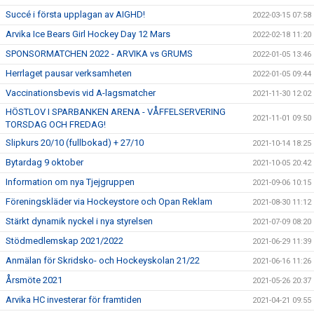
Succé i första upplagan av AIGHD!
2022-03-15 07:58
Arvika Ice Bears Girl Hockey Day 12 Mars
2022-02-18 11:20
SPONSORMATCHEN 2022 - ARVIKA vs GRUMS
2022-01-05 13:46
Herrlaget pausar verksamheten
2022-01-05 09:44
Vaccinationsbevis vid A-lagsmatcher
2021-11-30 12:02
HÖSTLOV I SPARBANKEN ARENA - VÅFFELSERVERING
2021-11-01 09:50
TORSDAG OCH FREDAG!
Slipkurs 20/10 (fullbokad) + 27/10
2021-10-14 18:25
Bytardag 9 oktober
2021-10-05 20:42
Information om nya Tjejgruppen
2021-09-06 10:15
Föreningskläder via Hockeystore och Opan Reklam
2021-08-30 11:12
Stärkt dynamik nyckel i nya styrelsen
2021-07-09 08:20
Stödmedlemskap 2021/2022
2021-06-29 11:39
Anmälan för Skridsko- och Hockeyskolan 21/22
2021-06-16 11:26
Årsmöte 2021
2021-05-26 20:37
Arvika HC investerar för framtiden
2021-04-21 09:55