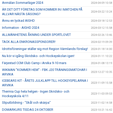
Anmälan Sommarläger 2024
2024-04-09 10:58
ÄR DET DITT FÖRETAG SOM KOMMER IN I MATCHEN PÅ
2024-03-22 13:24
ALLVAR NÄSTA SÄSONG?
Ännu en lyckad AIGHD
2024-03-18 12:53
Information - AIGHD 2024
2024-03-12 15:58
ALLMÄNHETENS ÅKNING UNDER SPORTLOVET
2024-02-26 13:46
TACK ALLA ENKRONASSPONSORER!
2024-02-19 09:39
Idrottsföreningar ställer sig mot Region Värmlands förslag!
2024-01-18 14:00
Nu kör vi igång Skridsko- och Hockeyskolan igen!
2024-01-11 10:22
Färjestad CCM Club Camp i Arvika 9-10 mars
2024-01-08 13:19
WIKMAN ”KOMMER HEM” - FBK J20 TRÄNINGSMATCHAR I
2023-12-27 10:35
ARVIKA
ICEBEARS KIT - ÅRETS JULKLAPP TILL HOCKEYSPELARNA I
2023-11-09 15:58
ARVIKA
Thermia Cup hela helgen - Ingen Skridsko- och
2023-11-03 09:53
Hockeyskola 4/11
Sliputbildning - "Skål och skärpa"
2023-11-02 14:58
DOMARKURS TISDAG 24 OKTOBER
2023-10-21 16:42