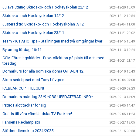
Julavslutning Skridsko- och Hockeyskolan 22/12
2024-12-20 15:09
Skridsko- och Hockeyskolan 14/12
2024-12-12 19:54
Justerad tid Skridsko- och Hockeyskolan 7/12
2024-12-04 11:00
Skridsko- och Hockeyskolan 23/11
2024-11-21 20:02
Team -16s AHC Tips - Ställningen med två omgångar kvar
2024-11-15 15:49
Bytardag lördag 16/11
2024-11-13 12:24
CCM Föreningskläder - Provkollektion på plats till och med
2024-10-21 21:17
torsdag
Domarkurs för alla som ska döma U/F8-U/F12
2024-10-10 15:43
Stora serietipset med Tony Lövgren
2024-10-04 07:00
ICEBEAR CUP I HELGEN!
2024-09-20 09:23
Domarkurs måndag 23/9 *OBS UPPDATERAD INFO*
2024-09-13 14:09
Patric Fäldt tackar för sig
2024-09-05 14:47
Grattis till våra värmländska TV-Puckare!
2024-09-05 11:23
Fansens Reklamplats
2024-05-27 12:05
Stödmedlemskap 2024/2025
2024-05-15 09:58