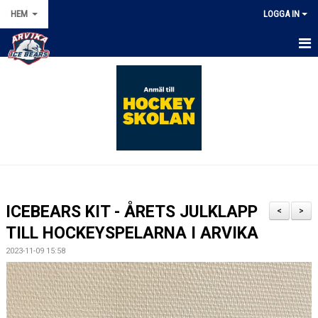
HEM
LOGGA IN
HEM
KALENDER
NYHETER
OM KLUBBEN
MARKNAD
ICEBEARS KIT - ÅRETS JULKLAPP
<
>
ISSCHEMA
TILL HOCKEYSPELARNA I ARVIKA
2023-11-09 15:58
DOKUMENT
FÖRENINGSKLÄDER