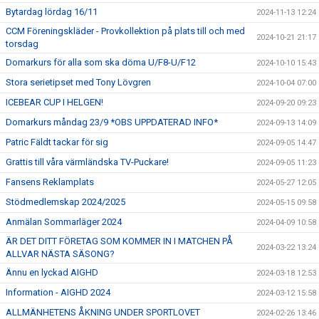
Bytardag lördag 16/11
2024-11-13 12:24
CCM Föreningskläder - Provkollektion på plats till och med
2024-10-21 21:17
torsdag
Domarkurs för alla som ska döma U/F8-U/F12
2024-10-10 15:43
Stora serietipset med Tony Lövgren
2024-10-04 07:00
ICEBEAR CUP I HELGEN!
2024-09-20 09:23
Domarkurs måndag 23/9 *OBS UPPDATERAD INFO*
2024-09-13 14:09
Patric Fäldt tackar för sig
2024-09-05 14:47
Grattis till våra värmländska TV-Puckare!
2024-09-05 11:23
Fansens Reklamplats
2024-05-27 12:05
Stödmedlemskap 2024/2025
2024-05-15 09:58
Anmälan Sommarläger 2024
2024-04-09 10:58
ÄR DET DITT FÖRETAG SOM KOMMER IN I MATCHEN PÅ
2024-03-22 13:24
ALLVAR NÄSTA SÄSONG?
Ännu en lyckad AIGHD
2024-03-18 12:53
Information - AIGHD 2024
2024-03-12 15:58
ALLMÄNHETENS ÅKNING UNDER SPORTLOVET
2024-02-26 13:46