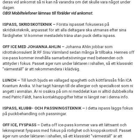
deras vid ankomst så ni kan nå varandra om det skulle vara något under
dagen.
OBS! Mobiltelefoner lämnas till förälder vid ankomst.
ISPASS, SKRIDSKOTEKNIK –
Första ispasset fokuseras på
skridskoteknik, anpassat för att alla deltagare ska utmanas efter sina
färdigheter. Vi kommer mestadels träna utan puck detta ispass.
OFF ICE MED JOHANNA AHLIN –
Johanna Ahlin jobbar som
idrottskonsulent åt RF Sisu Värmland sedan många år tillbaka. Hennes off
ice-pass kommer innehålla samarbetsövningar med beteenden och
attityder i fokus. Passet äger rum under läktaren i ishallen, så ett klassiskt
”värmeställ” är att rekommendera i klädväg.
LUNCH –
Till lunch bjuds en vällagad spaghetti och köttfärssås från ICA
Kvantum Arvika. Vi har tagit hänsyn till de allergier och specialkost som ni
angett i anmälan. Är ni osäkra på om ni meddelat kan ni alltid dubbelkolla
med Patric Fäldt, hans kontaktuppgifter hittar ni längst ner i denna info.
ISPASS, KLUBB- OCH PASSNINGSTEKNIK –
I detta ispass läggs fokus
på puckbehandling och passningar.
OFF ICE, FYSPASS –
Detta off ice-pass kommer vara ett lättsamt och
lekinspirerat fyspass med fokus på rörlighet och kroppskontroll. Passet
äger rum under läktaren i ishallen, så ett klassiskt ”värmeställ” är att