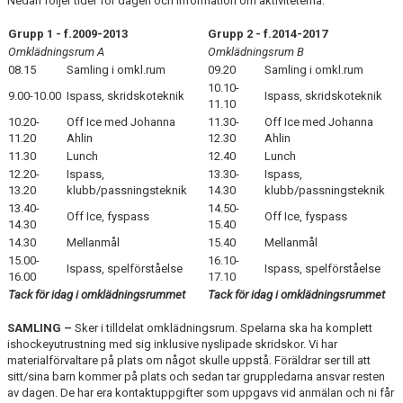
Nedan följer tider för dagen och information om aktiviteterna.
Grupp 1 - f.2009-2013
Grupp 2 - f.2014-2017
Omklädningsrum A
Omklädningsrum B
08.15
Samling i omkl.rum
09.20
Samling i omkl.rum
10.10-
9.00-10.00
Ispass, skridskoteknik
Ispass, skridskoteknik
11.10
10.20-
Off Ice med Johanna
11.30-
Off Ice med Johanna
11.20
Ahlin
12.30
Ahlin
11.30
Lunch
12.40
Lunch
12.20-
Ispass,
13.30-
Ispass,
13.20
klubb/passningsteknik
14.30
klubb/passningsteknik
13.40-
14.50-
Off Ice, fyspass
Off Ice, fyspass
14.30
15.40
14.30
Mellanmål
15.40
Mellanmål
15.00-
16.10-
Ispass, spelförståelse
Ispass, spelförståelse
16.00
17.10
Tack för idag i omklädningsrummet
Tack för idag i omklädningsrummet
SAMLING –
Sker i tilldelat omklädningsrum. Spelarna ska ha komplett
ishockeyutrustning med sig inklusive nyslipade skridskor. Vi har
materialförvaltare på plats om något skulle uppstå. Föräldrar ser till att
sitt/sina barn kommer på plats och sedan tar gruppledarna ansvar resten
av dagen. De har era kontaktuppgifter som uppgavs vid anmälan och ni får