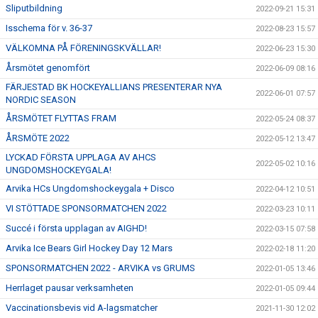
Sliputbildning
2022-09-21 15:31
Isschema för v. 36-37
2022-08-23 15:57
VÄLKOMNA PÅ FÖRENINGSKVÄLLAR!
2022-06-23 15:30
Årsmötet genomfört
2022-06-09 08:16
FÄRJESTAD BK HOCKEYALLIANS PRESENTERAR NYA
2022-06-01 07:57
NORDIC SEASON
ÅRSMÖTET FLYTTAS FRAM
2022-05-24 08:37
ÅRSMÖTE 2022
2022-05-12 13:47
LYCKAD FÖRSTA UPPLAGA AV AHCS
2022-05-02 10:16
UNGDOMSHOCKEYGALA!
Arvika HCs Ungdomshockeygala + Disco
2022-04-12 10:51
VI STÖTTADE SPONSORMATCHEN 2022
2022-03-23 10:11
Succé i första upplagan av AIGHD!
2022-03-15 07:58
Arvika Ice Bears Girl Hockey Day 12 Mars
2022-02-18 11:20
SPONSORMATCHEN 2022 - ARVIKA vs GRUMS
2022-01-05 13:46
Herrlaget pausar verksamheten
2022-01-05 09:44
Vaccinationsbevis vid A-lagsmatcher
2021-11-30 12:02