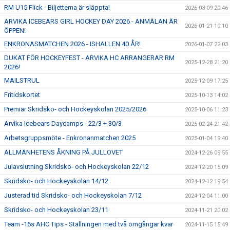
RM U15 Flick - Biljetterna är släppta!
2026-03-09 20:46
ARVIKA ICEBEARS GIRL HOCKEY DAY 2026 - ANMÄLAN ÄR
2026-01-21 10:10
ÖPPEN!
ENKRONASMATCHEN 2026 - ISHALLEN 40 ÅR!
2026-01-07 22:03
DUKAT FÖR HOCKEYFEST - ARVIKA HC ARRANGERAR RM
2025-12-28 21:20
2026!
MAILSTRUL
2025-12-09 17:25
Fritidskortet
2025-10-13 14:02
Premiär Skridsko- och Hockeyskolan 2025/2026
2025-10-06 11:23
Arvika Icebears Daycamps - 22/3 + 30/3
2025-02-24 21:42
Arbetsgruppsmöte - Enkronanmatchen 2025
2025-01-04 19:40
ALLMÄNHETENS ÅKNING PÅ JULLOVET
2024-12-26 09:55
Julavslutning Skridsko- och Hockeyskolan 22/12
2024-12-20 15:09
Skridsko- och Hockeyskolan 14/12
2024-12-12 19:54
Justerad tid Skridsko- och Hockeyskolan 7/12
2024-12-04 11:00
Skridsko- och Hockeyskolan 23/11
2024-11-21 20:02
Team -16s AHC Tips - Ställningen med två omgångar kvar
2024-11-15 15:49