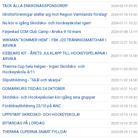
TACK ALLA ENKRONASSPONSORER!
2024-02-19 09:39
Idrottsföreningar ställer sig mot Region Värmlands förslag!
2024-01-18 14:00
Nu kör vi igång Skridsko- och Hockeyskolan igen!
2024-01-11 10:22
Färjestad CCM Club Camp i Arvika 9-10 mars
2024-01-08 13:19
WIKMAN ”KOMMER HEM” - FBK J20 TRÄNINGSMATCHAR I
2023-12-27 10:35
ARVIKA
ICEBEARS KIT - ÅRETS JULKLAPP TILL HOCKEYSPELARNA I
2023-11-09 15:58
ARVIKA
Thermia Cup hela helgen - Ingen Skridsko- och
2023-11-03 09:53
Hockeyskola 4/11
Sliputbildning - "Skål och skärpa"
2023-11-02 14:58
DOMARKURS TISDAG 24 OKTOBER
2023-10-21 16:42
Skridsko- och Hockeyskolan kör igång sina grupper
2023-10-19 09:43
Föräldrautbildning 23/10 på ANC
2023-10-18 12:26
UPPSTART SKRIDSKO- OCH HOCKEYSKOLA!
2023-10-13 14:33
BYTARDAG PÅ LÖRDAG
2023-10-10 20:28
THERMIA CUPERNA SNART FYLLDA!
2023-09-29 17:04