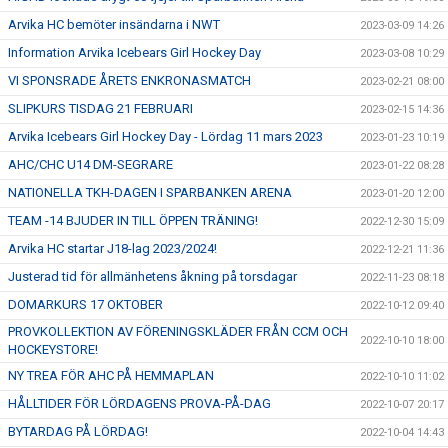
Arvika HC bemöter insändarna i NWT
2023-03-09 14:26
Information Arvika Icebears Girl Hockey Day
2023-03-08 10:29
VI SPONSRADE ÅRETS ENKRONASMATCH
2023-02-21 08:00
SLIPKURS TISDAG 21 FEBRUARI
2023-02-15 14:36
Arvika Icebears Girl Hockey Day - Lördag 11 mars 2023
2023-01-23 10:19
AHC/CHC U14 DM-SEGRARE
2023-01-22 08:28
NATIONELLA TKH-DAGEN I SPARBANKEN ARENA
2023-01-20 12:00
TEAM -14 BJUDER IN TILL ÖPPEN TRÄNING!
2022-12-30 15:09
Arvika HC startar J18-lag 2023/2024!
2022-12-21 11:36
Justerad tid för allmänhetens åkning på torsdagar
2022-11-23 08:18
DOMARKURS 17 OKTOBER
2022-10-12 09:40
PROVKOLLEKTION AV FÖRENINGSKLÄDER FRÅN CCM OCH
2022-10-10 18:00
HOCKEYSTORE!
NY TREA FÖR AHC PÅ HEMMAPLAN
2022-10-10 11:02
HÅLLTIDER FÖR LÖRDAGENS PROVA-PÅ-DAG
2022-10-07 20:17
BYTARDAG PÅ LÖRDAG!
2022-10-04 14:43