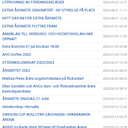
UTPROVNING AV FÖRENINGSKLÄDER
2023-09-25 13:27
EXTRA ÅRSMÖTE GENOMFÖRT - NY STYRELSE PÅ PLATS
2023-08-31 11:17
NYTT DATUM FÖR EXTRA ÅRSMÖTE
2023-08-21 12:26
EXTRA ÅRSMÖTE FLYTTAS FRAM
2023-07-31 09:54
ANMÄLAN TILL SKRIDSKO- OCH HOCKEYSKOLAN HAR
2023-07-05 11:05
ÖPPNAT!
Extra årsmöte 31 juli klockan 18.00
2023-07-05 09:08
AHC-Golfen 2023
2023-07-03 13:24
STÖDMEDLEMSKAP 2023/2024
2023-06-27 14:18
ÅRSMÖTET 2023
2023-06-22 08:24
Mattias Press årets ungdomsledare på flicksidan!
2023-06-20 08:22
Ellen Sandelin och AHCs dam- och flickverksamhet årets
2023-06-20 08:10
Kevinstipendiater
ÅRSMÖTE ONSDAG 21 JUNI
2023-05-15 09:17
Inlinehockey i Norvalla
2023-04-12 15:44
SWEGON CUP AVSLUTAR SÄSONGEN I SPARBANKEN
2023-03-14 09:29
ARENA
AIGHD lockade drygt 60 tjejer till Sparbanken Arena
2023-03-13 19:38