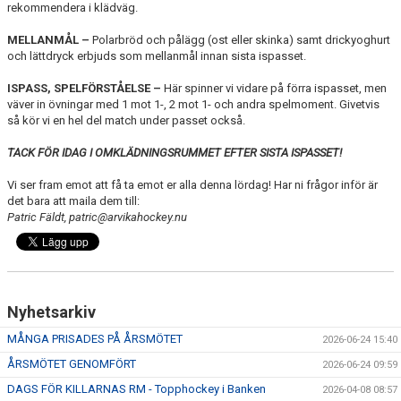
rekommendera i klädväg.
MELLANMÅL –
Polarbröd och pålägg (ost eller skinka) samt drickyoghurt
och lättdryck erbjuds som mellanmål innan sista ispasset.
ISPASS, SPELFÖRSTÅELSE –
Här spinner vi vidare på förra ispasset, men
väver in övningar med 1 mot 1-, 2 mot 1- och andra spelmoment. Givetvis
så kör vi en hel del match under passet också.
TACK FÖR IDAG I OMKLÄDNINGSRUMMET EFTER SISTA ISPASSET!
Vi ser fram emot att få ta emot er alla denna lördag! Har ni frågor inför är
det bara att maila dem till:
Patric Fäldt, patric@arvikahockey.nu
Nyhetsarkiv
MÅNGA PRISADES PÅ ÅRSMÖTET
2026-06-24 15:40
ÅRSMÖTET GENOMFÖRT
2026-06-24 09:59
DAGS FÖR KILLARNAS RM - Topphockey i Banken
2026-04-08 08:57