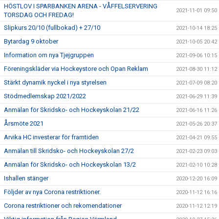
HÖSTLOV I SPARBANKEN ARENA - VÅFFELSERVERING
2021-11-01 09:50
TORSDAG OCH FREDAG!
Slipkurs 20/10 (fullbokad) + 27/10
2021-10-14 18:25
Bytardag 9 oktober
2021-10-05 20:42
Information om nya Tjejgruppen
2021-09-06 10:15
Föreningskläder via Hockeystore och Opan Reklam
2021-08-30 11:12
Stärkt dynamik nyckel i nya styrelsen
2021-07-09 08:20
Stödmedlemskap 2021/2022
2021-06-29 11:39
Anmälan för Skridsko- och Hockeyskolan 21/22
2021-06-16 11:26
Årsmöte 2021
2021-05-26 20:37
Arvika HC investerar för framtiden
2021-04-21 09:55
Anmälan till Skridsko- och Hockeyskolan 27/2
2021-02-23 09:03
Anmälan för Skridsko- och Hockeyskolan 13/2
2021-02-10 10:28
Ishallen stänger
2020-12-20 16:09
Följder av nya Corona restriktioner.
2020-11-12 16:16
Corona restriktioner och rekomendationer
2020-11-12 12:19