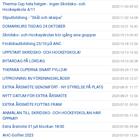
Thermia Cup hela helgen - Ingen Skridsko- och
2023-11-03 09:53
Hockeyskola 4/11
Sliputbildning - "Skål och skärpa"
2023-11-02 14:58
DOMARKURS TISDAG 24 OKTOBER
2023-10-21 16:42
Skridsko- och Hockeyskolan kör igång sina grupper
2023-10-19 09:43
Föräldrautbildning 23/10 på ANC
2023-10-18 12:26
UPPSTART SKRIDSKO- OCH HOCKEYSKOLA!
2023-10-13 14:33
BYTARDAG PÅ LÖRDAG
2023-10-10 20:28
THERMIA CUPERNA SNART FYLLDA!
2023-09-29 17:04
UTPROVNING AV FÖRENINGSKLÄDER
2023-09-25 13:27
EXTRA ÅRSMÖTE GENOMFÖRT - NY STYRELSE PÅ PLATS
2023-08-31 11:17
NYTT DATUM FÖR EXTRA ÅRSMÖTE
2023-08-21 12:26
EXTRA ÅRSMÖTE FLYTTAS FRAM
2023-07-31 09:54
ANMÄLAN TILL SKRIDSKO- OCH HOCKEYSKOLAN HAR
2023-07-05 11:05
ÖPPNAT!
Extra årsmöte 31 juli klockan 18.00
2023-07-05 09:08
AHC-Golfen 2023
2023-07-03 13:24