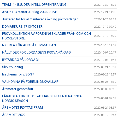
TEAM -14 BJUDER IN TILL ÖPPEN TRÄNING!
2022-12-30 15:09
Arvika HC startar J18-lag 2023/2024!
2022-12-21 11:36
Justerad tid för allmänhetens åkning på torsdagar
2022-11-23 08:18
DOMARKURS 17 OKTOBER
2022-10-12 09:40
PROVKOLLEKTION AV FÖRENINGSKLÄDER FRÅN CCM OCH
2022-10-10 18:00
HOCKEYSTORE!
NY TREA FÖR AHC PÅ HEMMAPLAN
2022-10-10 11:02
HÅLLTIDER FÖR LÖRDAGENS PROVA-PÅ-DAG
2022-10-07 20:17
BYTARDAG PÅ LÖRDAG!
2022-10-04 14:43
Sliputbildning
2022-09-21 15:31
Isschema för v. 36-37
2022-08-23 15:57
VÄLKOMNA PÅ FÖRENINGSKVÄLLAR!
2022-06-23 15:30
Årsmötet genomfört
2022-06-09 08:16
FÄRJESTAD BK HOCKEYALLIANS PRESENTERAR NYA
2022-06-01 07:57
NORDIC SEASON
ÅRSMÖTET FLYTTAS FRAM
2022-05-24 08:37
ÅRSMÖTE 2022
2022-05-12 13:47