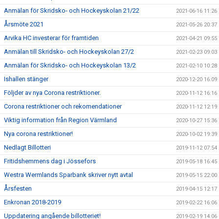
Anmälan för Skridsko- och Hockeyskolan 21/22
2021-06-16 11:26
Årsmöte 2021
2021-05-26 20:37
Arvika HC investerar för framtiden
2021-04-21 09:55
Anmälan till Skridsko- och Hockeyskolan 27/2
2021-02-23 09:03
Anmälan för Skridsko- och Hockeyskolan 13/2
2021-02-10 10:28
Ishallen stänger
2020-12-20 16:09
Följder av nya Corona restriktioner.
2020-11-12 16:16
Corona restriktioner och rekomendationer
2020-11-12 12:19
Viktig information från Region Värmland
2020-10-27 15:36
Nya corona restriktioner!
2020-10-02 19:39
Nedlagt Billotteri
2019-11-12 07:54
Fritidshemmens dag i Jössefors
2019-05-18 16:45
Westra Wermlands Sparbank skriver nytt avtal
2019-05-15 22:00
Årsfesten
2019-04-15 12:17
Enkronan 2018-2019
2019-02-22 16:06
Uppdatering angående billotteriet!
2019-02-19 14:06