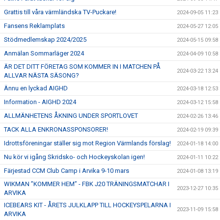
Grattis till våra värmländska TV-Puckare!
2024-09-05 11:23
Fansens Reklamplats
2024-05-27 12:05
Stödmedlemskap 2024/2025
2024-05-15 09:58
Anmälan Sommarläger 2024
2024-04-09 10:58
ÄR DET DITT FÖRETAG SOM KOMMER IN I MATCHEN PÅ
2024-03-22 13:24
ALLVAR NÄSTA SÄSONG?
Ännu en lyckad AIGHD
2024-03-18 12:53
Information - AIGHD 2024
2024-03-12 15:58
ALLMÄNHETENS ÅKNING UNDER SPORTLOVET
2024-02-26 13:46
TACK ALLA ENKRONASSPONSORER!
2024-02-19 09:39
Idrottsföreningar ställer sig mot Region Värmlands förslag!
2024-01-18 14:00
Nu kör vi igång Skridsko- och Hockeyskolan igen!
2024-01-11 10:22
Färjestad CCM Club Camp i Arvika 9-10 mars
2024-01-08 13:19
WIKMAN ”KOMMER HEM” - FBK J20 TRÄNINGSMATCHAR I
2023-12-27 10:35
ARVIKA
ICEBEARS KIT - ÅRETS JULKLAPP TILL HOCKEYSPELARNA I
2023-11-09 15:58
ARVIKA