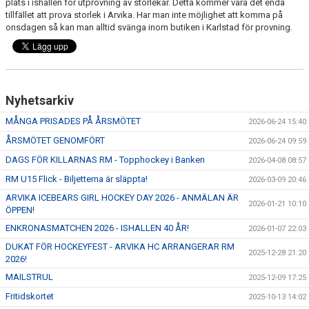
plats i ishallen för utprovning av storlekar. Detta kommer vara det enda
tillfället att prova storlek i Arvika. Har man inte möjlighet att komma på
onsdagen så kan man alltid svänga inom butiken i Karlstad för provning.
Nyhetsarkiv
MÅNGA PRISADES PÅ ÅRSMÖTET
2026-06-24 15:40
ÅRSMÖTET GENOMFÖRT
2026-06-24 09:59
DAGS FÖR KILLARNAS RM - Topphockey i Banken
2026-04-08 08:57
RM U15 Flick - Biljetterna är släppta!
2026-03-09 20:46
ARVIKA ICEBEARS GIRL HOCKEY DAY 2026 - ANMÄLAN ÄR
2026-01-21 10:10
ÖPPEN!
ENKRONASMATCHEN 2026 - ISHALLEN 40 ÅR!
2026-01-07 22:03
DUKAT FÖR HOCKEYFEST - ARVIKA HC ARRANGERAR RM
2025-12-28 21:20
2026!
MAILSTRUL
2025-12-09 17:25
Fritidskortet
2025-10-13 14:02