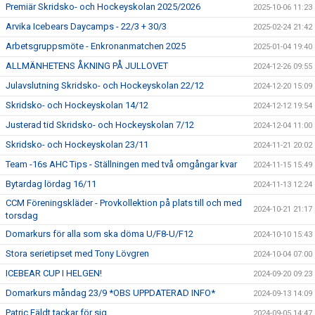
Premiär Skridsko- och Hockeyskolan 2025/2026
2025-10-06 11:23
Arvika Icebears Daycamps - 22/3 + 30/3
2025-02-24 21:42
Arbetsgruppsmöte - Enkronanmatchen 2025
2025-01-04 19:40
ALLMÄNHETENS ÅKNING PÅ JULLOVET
2024-12-26 09:55
Julavslutning Skridsko- och Hockeyskolan 22/12
2024-12-20 15:09
Skridsko- och Hockeyskolan 14/12
2024-12-12 19:54
Justerad tid Skridsko- och Hockeyskolan 7/12
2024-12-04 11:00
Skridsko- och Hockeyskolan 23/11
2024-11-21 20:02
Team -16s AHC Tips - Ställningen med två omgångar kvar
2024-11-15 15:49
Bytardag lördag 16/11
2024-11-13 12:24
CCM Föreningskläder - Provkollektion på plats till och med
2024-10-21 21:17
torsdag
Domarkurs för alla som ska döma U/F8-U/F12
2024-10-10 15:43
Stora serietipset med Tony Lövgren
2024-10-04 07:00
ICEBEAR CUP I HELGEN!
2024-09-20 09:23
Domarkurs måndag 23/9 *OBS UPPDATERAD INFO*
2024-09-13 14:09
Patric Fäldt tackar för sig
2024-09-05 14:47