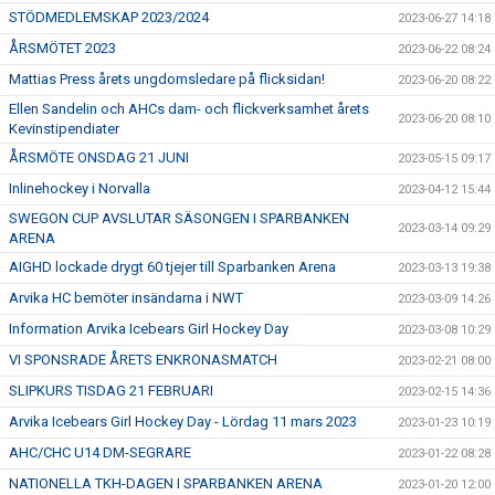
STÖDMEDLEMSKAP 2023/2024
2023-06-27 14:18
ÅRSMÖTET 2023
2023-06-22 08:24
Mattias Press årets ungdomsledare på flicksidan!
2023-06-20 08:22
Ellen Sandelin och AHCs dam- och flickverksamhet årets
2023-06-20 08:10
Kevinstipendiater
ÅRSMÖTE ONSDAG 21 JUNI
2023-05-15 09:17
Inlinehockey i Norvalla
2023-04-12 15:44
SWEGON CUP AVSLUTAR SÄSONGEN I SPARBANKEN
2023-03-14 09:29
ARENA
AIGHD lockade drygt 60 tjejer till Sparbanken Arena
2023-03-13 19:38
Arvika HC bemöter insändarna i NWT
2023-03-09 14:26
Information Arvika Icebears Girl Hockey Day
2023-03-08 10:29
VI SPONSRADE ÅRETS ENKRONASMATCH
2023-02-21 08:00
SLIPKURS TISDAG 21 FEBRUARI
2023-02-15 14:36
Arvika Icebears Girl Hockey Day - Lördag 11 mars 2023
2023-01-23 10:19
AHC/CHC U14 DM-SEGRARE
2023-01-22 08:28
NATIONELLA TKH-DAGEN I SPARBANKEN ARENA
2023-01-20 12:00