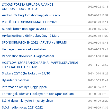
LYCKAD FÖRSTA UPPLAGA AV AHCS
2022-05-02 10:16
UNGDOMSHOCKEYGALA!
Arvika HCs Ungdomshockeygala + Disco
2022-04-12 10:51
VI STÖTTADE SPONSORMATCHEN 2022
2022-03-23 10:11
Succé i första upplagan av AIGHD!
2022-03-15 07:58
Arvika Ice Bears Girl Hockey Day 12 Mars
2022-02-18 11:20
SPONSORMATCHEN 2022 - ARVIKA vs GRUMS
2022-01-05 13:46
Herrlaget pausar verksamheten
2022-01-05 09:44
Vaccinationsbevis vid A-lagsmatcher
2021-11-30 12:02
HÖSTLOV I SPARBANKEN ARENA - VÅFFELSERVERING
2021-11-01 09:50
TORSDAG OCH FREDAG!
Slipkurs 20/10 (fullbokad) + 27/10
2021-10-14 18:25
Bytardag 9 oktober
2021-10-05 20:42
Information om nya Tjejgruppen
2021-09-06 10:15
Föreningskläder via Hockeystore och Opan Reklam
2021-08-30 11:12
Stärkt dynamik nyckel i nya styrelsen
2021-07-09 08:20
Stödmedlemskap 2021/2022
2021-06-29 11:39