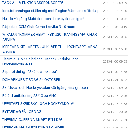
TACK ALLA ENKRONASSPONSORER!
2024-02-19 09:39
Idrottsföreningar ställer sig mot Region Värmlands förslag!
2024-01-18 14:00
Nu kör vi igång Skridsko- och Hockeyskolan igen!
2024-01-11 10:22
Färjestad CCM Club Camp i Arvika 9-10 mars
2024-01-08 13:19
WIKMAN ”KOMMER HEM” - FBK J20 TRÄNINGSMATCHAR I
2023-12-27 10:35
ARVIKA
ICEBEARS KIT - ÅRETS JULKLAPP TILL HOCKEYSPELARNA I
2023-11-09 15:58
ARVIKA
Thermia Cup hela helgen - Ingen Skridsko- och
2023-11-03 09:53
Hockeyskola 4/11
Sliputbildning - "Skål och skärpa"
2023-11-02 14:58
DOMARKURS TISDAG 24 OKTOBER
2023-10-21 16:42
Skridsko- och Hockeyskolan kör igång sina grupper
2023-10-19 09:43
Föräldrautbildning 23/10 på ANC
2023-10-18 12:26
UPPSTART SKRIDSKO- OCH HOCKEYSKOLA!
2023-10-13 14:33
BYTARDAG PÅ LÖRDAG
2023-10-10 20:28
THERMIA CUPERNA SNART FYLLDA!
2023-09-29 17:04
UTPROVNING AV FÖRENINGSKLÄDER
2023-09-25 13:27