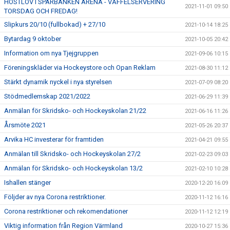
HÖSTLOV I SPARBANKEN ARENA - VÅFFELSERVERING
2021-11-01 09:50
TORSDAG OCH FREDAG!
Slipkurs 20/10 (fullbokad) + 27/10
2021-10-14 18:25
Bytardag 9 oktober
2021-10-05 20:42
Information om nya Tjejgruppen
2021-09-06 10:15
Föreningskläder via Hockeystore och Opan Reklam
2021-08-30 11:12
Stärkt dynamik nyckel i nya styrelsen
2021-07-09 08:20
Stödmedlemskap 2021/2022
2021-06-29 11:39
Anmälan för Skridsko- och Hockeyskolan 21/22
2021-06-16 11:26
Årsmöte 2021
2021-05-26 20:37
Arvika HC investerar för framtiden
2021-04-21 09:55
Anmälan till Skridsko- och Hockeyskolan 27/2
2021-02-23 09:03
Anmälan för Skridsko- och Hockeyskolan 13/2
2021-02-10 10:28
Ishallen stänger
2020-12-20 16:09
Följder av nya Corona restriktioner.
2020-11-12 16:16
Corona restriktioner och rekomendationer
2020-11-12 12:19
Viktig information från Region Värmland
2020-10-27 15:36