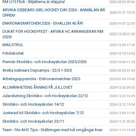
RM U15 Flick - Biljetterna är släppta!
2026-03-09 20:46
ARVIKA ICEBEARS GIRL HOCKEY DAY 2026 - ANMÄLAN ÄR
2026-01-21 10:10
ÖPPEN!
ENKRONASMATCHEN 2026 - ISHALLEN 40 ÅR!
2026-01-07 22:03
DUKAT FÖR HOCKEYFEST - ARVIKA HC ARRANGERAR RM
2025-12-28 21:20
2026!
MAILSTRUL
2025-12-09 17:25
Fritidskortet
2025-10-13 14:02
Premiär Skridsko- och Hockeyskolan 2025/2026
2025-10-06 11:23
Arvika Icebears Daycamps - 22/3 + 30/3
2025-02-24 21:42
Arbetsgruppsmöte - Enkronanmatchen 2025
2025-01-04 19:40
ALLMÄNHETENS ÅKNING PÅ JULLOVET
2024-12-26 09:55
Julavslutning Skridsko- och Hockeyskolan 22/12
2024-12-20 15:09
Skridsko- och Hockeyskolan 14/12
2024-12-12 19:54
Justerad tid Skridsko- och Hockeyskolan 7/12
2024-12-04 11:00
Skridsko- och Hockeyskolan 23/11
2024-11-21 20:02
Team -16s AHC Tips - Ställningen med två omgångar kvar
2024-11-15 15:49