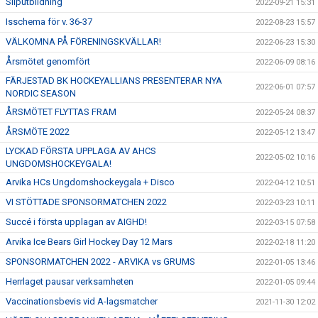
Sliputbildning
2022-09-21 15:31
Isschema för v. 36-37
2022-08-23 15:57
VÄLKOMNA PÅ FÖRENINGSKVÄLLAR!
2022-06-23 15:30
Årsmötet genomfört
2022-06-09 08:16
FÄRJESTAD BK HOCKEYALLIANS PRESENTERAR NYA
2022-06-01 07:57
NORDIC SEASON
ÅRSMÖTET FLYTTAS FRAM
2022-05-24 08:37
ÅRSMÖTE 2022
2022-05-12 13:47
LYCKAD FÖRSTA UPPLAGA AV AHCS
2022-05-02 10:16
UNGDOMSHOCKEYGALA!
Arvika HCs Ungdomshockeygala + Disco
2022-04-12 10:51
VI STÖTTADE SPONSORMATCHEN 2022
2022-03-23 10:11
Succé i första upplagan av AIGHD!
2022-03-15 07:58
Arvika Ice Bears Girl Hockey Day 12 Mars
2022-02-18 11:20
SPONSORMATCHEN 2022 - ARVIKA vs GRUMS
2022-01-05 13:46
Herrlaget pausar verksamheten
2022-01-05 09:44
Vaccinationsbevis vid A-lagsmatcher
2021-11-30 12:02