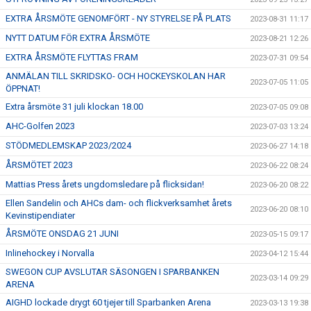
EXTRA ÅRSMÖTE GENOMFÖRT - NY STYRELSE PÅ PLATS
2023-08-31 11:17
NYTT DATUM FÖR EXTRA ÅRSMÖTE
2023-08-21 12:26
EXTRA ÅRSMÖTE FLYTTAS FRAM
2023-07-31 09:54
ANMÄLAN TILL SKRIDSKO- OCH HOCKEYSKOLAN HAR
2023-07-05 11:05
ÖPPNAT!
Extra årsmöte 31 juli klockan 18.00
2023-07-05 09:08
AHC-Golfen 2023
2023-07-03 13:24
STÖDMEDLEMSKAP 2023/2024
2023-06-27 14:18
ÅRSMÖTET 2023
2023-06-22 08:24
Mattias Press årets ungdomsledare på flicksidan!
2023-06-20 08:22
Ellen Sandelin och AHCs dam- och flickverksamhet årets
2023-06-20 08:10
Kevinstipendiater
ÅRSMÖTE ONSDAG 21 JUNI
2023-05-15 09:17
Inlinehockey i Norvalla
2023-04-12 15:44
SWEGON CUP AVSLUTAR SÄSONGEN I SPARBANKEN
2023-03-14 09:29
ARENA
AIGHD lockade drygt 60 tjejer till Sparbanken Arena
2023-03-13 19:38