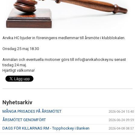
CUPER
CAMPER
VERKSAMHETSOMRÅDEN
Arvika HC bjuder in föreningens medlemmar till årsmöte i klubblokalen.
Onsdag 25 maj 18.30
Anmälan och eventuella motioner görs till info@arvikahockey.nu senast
tisdag 24 maj.
Hjärtligt välkomna!
Nyhetsarkiv
MÅNGA PRISADES PÅ ÅRSMÖTET
2026-06-24 15:40
ÅRSMÖTET GENOMFÖRT
2026-06-24 09:59
DAGS FÖR KILLARNAS RM - Topphockey i Banken
2026-04-08 08:57