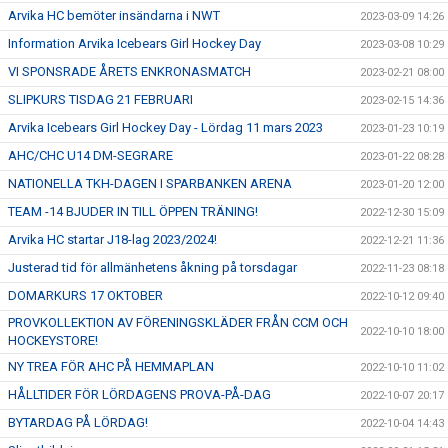
Arvika HC bemöter insändarna i NWT
2023-03-09 14:26
Information Arvika Icebears Girl Hockey Day
2023-03-08 10:29
VI SPONSRADE ÅRETS ENKRONASMATCH
2023-02-21 08:00
SLIPKURS TISDAG 21 FEBRUARI
2023-02-15 14:36
Arvika Icebears Girl Hockey Day - Lördag 11 mars 2023
2023-01-23 10:19
AHC/CHC U14 DM-SEGRARE
2023-01-22 08:28
NATIONELLA TKH-DAGEN I SPARBANKEN ARENA
2023-01-20 12:00
TEAM -14 BJUDER IN TILL ÖPPEN TRÄNING!
2022-12-30 15:09
Arvika HC startar J18-lag 2023/2024!
2022-12-21 11:36
Justerad tid för allmänhetens åkning på torsdagar
2022-11-23 08:18
DOMARKURS 17 OKTOBER
2022-10-12 09:40
PROVKOLLEKTION AV FÖRENINGSKLÄDER FRÅN CCM OCH
2022-10-10 18:00
HOCKEYSTORE!
NY TREA FÖR AHC PÅ HEMMAPLAN
2022-10-10 11:02
HÅLLTIDER FÖR LÖRDAGENS PROVA-PÅ-DAG
2022-10-07 20:17
BYTARDAG PÅ LÖRDAG!
2022-10-04 14:43