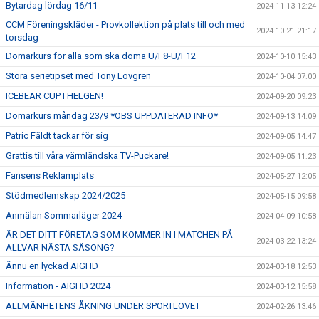
Bytardag lördag 16/11
2024-11-13 12:24
CCM Föreningskläder - Provkollektion på plats till och med
2024-10-21 21:17
torsdag
Domarkurs för alla som ska döma U/F8-U/F12
2024-10-10 15:43
Stora serietipset med Tony Lövgren
2024-10-04 07:00
ICEBEAR CUP I HELGEN!
2024-09-20 09:23
Domarkurs måndag 23/9 *OBS UPPDATERAD INFO*
2024-09-13 14:09
Patric Fäldt tackar för sig
2024-09-05 14:47
Grattis till våra värmländska TV-Puckare!
2024-09-05 11:23
Fansens Reklamplats
2024-05-27 12:05
Stödmedlemskap 2024/2025
2024-05-15 09:58
Anmälan Sommarläger 2024
2024-04-09 10:58
ÄR DET DITT FÖRETAG SOM KOMMER IN I MATCHEN PÅ
2024-03-22 13:24
ALLVAR NÄSTA SÄSONG?
Ännu en lyckad AIGHD
2024-03-18 12:53
Information - AIGHD 2024
2024-03-12 15:58
ALLMÄNHETENS ÅKNING UNDER SPORTLOVET
2024-02-26 13:46