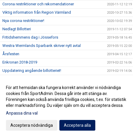
Corona restriktioner och rekomendationer
2020-11-12 12:19
Viktig information från Region Värmland
2020-10-27 15:36
Nya corona restriktioner!
2020-10-02 19:39
Nedlagt Billotteri
2019-11-12 07:54
Fritidshemmens dag i Jössefors
2019-05-18 16:45
Westra Wermlands Sparbank skriver nytt avtal
2019-05-15 22:00
Årsfesten
2019-04-15 12:17
Enkronan 2018-2019
2019-02-22 16:06
Uppdatering angående billotteriet!
2019-02-19 14:06
Prisutdelning på premiären
2018-10-11 07:49
STÖDMEDLEMSKAP
För att hemsidan ska fungera korrekt använder vi nödvändiga
2018-10-09 10:53
cookies från SportAdmin. Dessa går inte att stänga av.
Provdag för teamkläder 2018/2019
2018-09-03 08:21
Föreningen kan också använda frivilliga cookies, t.ex. för statistik
eller marknadsföring. Du väljer själv om du vill acceptera dessa.
Anpassa dina val
Cookie-inställningar
Gå till Webbversion
Acceptera nödvändiga
Acceptera alla