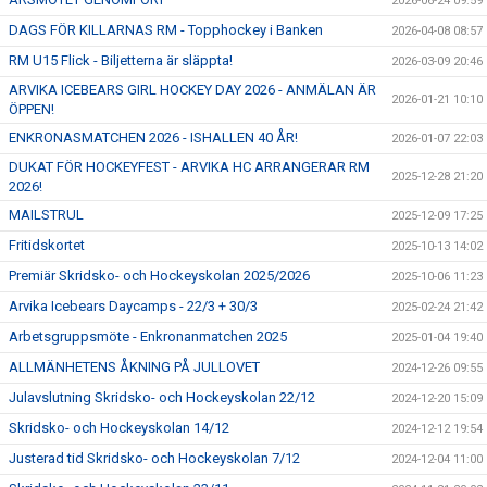
2026-06-24 09:59
DAGS FÖR KILLARNAS RM - Topphockey i Banken
2026-04-08 08:57
RM U15 Flick - Biljetterna är släppta!
2026-03-09 20:46
ARVIKA ICEBEARS GIRL HOCKEY DAY 2026 - ANMÄLAN ÄR
2026-01-21 10:10
ÖPPEN!
ENKRONASMATCHEN 2026 - ISHALLEN 40 ÅR!
2026-01-07 22:03
DUKAT FÖR HOCKEYFEST - ARVIKA HC ARRANGERAR RM
2025-12-28 21:20
2026!
MAILSTRUL
2025-12-09 17:25
Fritidskortet
2025-10-13 14:02
Premiär Skridsko- och Hockeyskolan 2025/2026
2025-10-06 11:23
Arvika Icebears Daycamps - 22/3 + 30/3
2025-02-24 21:42
Arbetsgruppsmöte - Enkronanmatchen 2025
2025-01-04 19:40
ALLMÄNHETENS ÅKNING PÅ JULLOVET
2024-12-26 09:55
Julavslutning Skridsko- och Hockeyskolan 22/12
2024-12-20 15:09
Skridsko- och Hockeyskolan 14/12
2024-12-12 19:54
Justerad tid Skridsko- och Hockeyskolan 7/12
2024-12-04 11:00