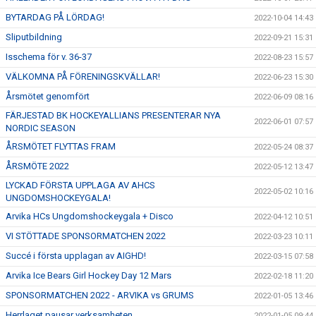
BYTARDAG PÅ LÖRDAG!
2022-10-04 14:43
Sliputbildning
2022-09-21 15:31
Isschema för v. 36-37
2022-08-23 15:57
VÄLKOMNA PÅ FÖRENINGSKVÄLLAR!
2022-06-23 15:30
Årsmötet genomfört
2022-06-09 08:16
FÄRJESTAD BK HOCKEYALLIANS PRESENTERAR NYA
2022-06-01 07:57
NORDIC SEASON
ÅRSMÖTET FLYTTAS FRAM
2022-05-24 08:37
ÅRSMÖTE 2022
2022-05-12 13:47
LYCKAD FÖRSTA UPPLAGA AV AHCS
2022-05-02 10:16
UNGDOMSHOCKEYGALA!
Arvika HCs Ungdomshockeygala + Disco
2022-04-12 10:51
VI STÖTTADE SPONSORMATCHEN 2022
2022-03-23 10:11
Succé i första upplagan av AIGHD!
2022-03-15 07:58
Arvika Ice Bears Girl Hockey Day 12 Mars
2022-02-18 11:20
SPONSORMATCHEN 2022 - ARVIKA vs GRUMS
2022-01-05 13:46
Herrlaget pausar verksamheten
2022-01-05 09:44