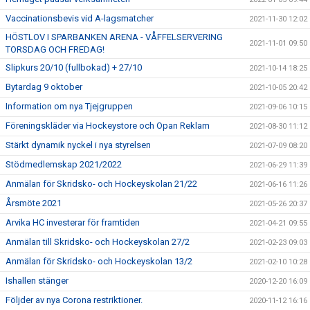
Vaccinationsbevis vid A-lagsmatcher
2021-11-30 12:02
HÖSTLOV I SPARBANKEN ARENA - VÅFFELSERVERING
2021-11-01 09:50
TORSDAG OCH FREDAG!
Slipkurs 20/10 (fullbokad) + 27/10
2021-10-14 18:25
Bytardag 9 oktober
2021-10-05 20:42
Information om nya Tjejgruppen
2021-09-06 10:15
Föreningskläder via Hockeystore och Opan Reklam
2021-08-30 11:12
Stärkt dynamik nyckel i nya styrelsen
2021-07-09 08:20
Stödmedlemskap 2021/2022
2021-06-29 11:39
Anmälan för Skridsko- och Hockeyskolan 21/22
2021-06-16 11:26
Årsmöte 2021
2021-05-26 20:37
Arvika HC investerar för framtiden
2021-04-21 09:55
Anmälan till Skridsko- och Hockeyskolan 27/2
2021-02-23 09:03
Anmälan för Skridsko- och Hockeyskolan 13/2
2021-02-10 10:28
Ishallen stänger
2020-12-20 16:09
Följder av nya Corona restriktioner.
2020-11-12 16:16