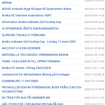
2023-03-14 09:29
ARENA
AIGHD lockade drygt 60 tjejer till Sparbanken Arena
2023-03-13 19:38
Arvika HC bemöter insändarna i NWT
2023-03-09 14:26
Information Arvika Icebears Girl Hockey Day
2023-03-08 10:29
VI SPONSRADE ÅRETS ENKRONASMATCH
2023-02-21 08:00
SLIPKURS TISDAG 21 FEBRUARI
2023-02-15 14:36
Arvika Icebears Girl Hockey Day - Lördag 11 mars 2023
2023-01-23 10:19
AHC/CHC U14 DM-SEGRARE
2023-01-22 08:28
NATIONELLA TKH-DAGEN I SPARBANKEN ARENA
2023-01-20 12:00
TEAM -14 BJUDER IN TILL ÖPPEN TRÄNING!
2022-12-30 15:09
Arvika HC startar J18-lag 2023/2024!
2022-12-21 11:36
Justerad tid för allmänhetens åkning på torsdagar
2022-11-23 08:18
DOMARKURS 17 OKTOBER
2022-10-12 09:40
PROVKOLLEKTION AV FÖRENINGSKLÄDER FRÅN CCM OCH
2022-10-10 18:00
HOCKEYSTORE!
NY TREA FÖR AHC PÅ HEMMAPLAN
2022-10-10 11:02
HÅLLTIDER FÖR LÖRDAGENS PROVA-PÅ-DAG
2022-10-07 20:17