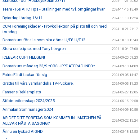
Skridsko- och Hockeyskolan 23/11
2024-11-21 20:02
Team -16s AHC Tips - Ställningen med två omgångar kvar
2024-11-15 15:49
Bytardag lördag 16/11
2024-11-13 12:24
CCM Föreningskläder - Provkollektion på plats till och med
2024-10-21 21:17
torsdag
Domarkurs för alla som ska döma U/F8-U/F12
2024-10-10 15:43
Stora serietipset med Tony Lövgren
2024-10-04 07:00
ICEBEAR CUP I HELGEN!
2024-09-20 09:23
Domarkurs måndag 23/9 *OBS UPPDATERAD INFO*
2024-09-13 14:09
Patric Fäldt tackar för sig
2024-09-05 14:47
Grattis till våra värmländska TV-Puckare!
2024-09-05 11:23
Fansens Reklamplats
2024-05-27 12:05
Stödmedlemskap 2024/2025
2024-05-15 09:58
Anmälan Sommarläger 2024
2024-04-09 10:58
ÄR DET DITT FÖRETAG SOM KOMMER IN I MATCHEN PÅ
2024-03-22 13:24
ALLVAR NÄSTA SÄSONG?
Ännu en lyckad AIGHD
2024-03-18 12:53