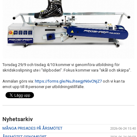
CUPER
CAMPER
VERKSAMHETSOMRÅDEN
Torsdag 29/9 och tisdag 4/10 kommer vi genomföra utbildning för
skridskoslipning ute i "slipboden". Fokus kommer vara "skål och skärpa".
Anmälan görs via:
https://forms.gle/NuJhsegjrN6vCNjZ7
och vi kan ta
emot upp till 8 personer per utbildningstillfälle.
Nyhetsarkiv
MÅNGA PRISADES PÅ ÅRSMÖTET
2026-06-24 15:40
ÅRSMÖTET GENOMFÖRT