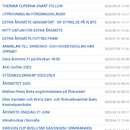
THERMIA CUPERNA SNART FYLLDA!
2023-09-29 17:04
UTPROVNING AV FÖRENINGSKLÄDER
2023-09-25 13:27
EXTRA ÅRSMÖTE GENOMFÖRT - NY STYRELSE PÅ PLATS
2023-08-31 11:17
NYTT DATUM FÖR EXTRA ÅRSMÖTE
2023-08-21 12:26
EXTRA ÅRSMÖTE FLYTTAS FRAM
2023-07-31 09:54
ANMÄLAN TILL SKRIDSKO- OCH HOCKEYSKOLAN HAR
2023-07-05 11:05
ÖPPNAT!
Extra årsmöte 31 juli klockan 18.00
2023-07-05 09:08
AHC-Golfen 2023
2023-07-03 13:24
STÖDMEDLEMSKAP 2023/2024
2023-06-27 14:18
ÅRSMÖTET 2023
2023-06-22 08:24
Mattias Press årets ungdomsledare på flicksidan!
2023-06-20 08:22
Ellen Sandelin och AHCs dam- och flickverksamhet årets
2023-06-20 08:10
Kevinstipendiater
ÅRSMÖTE ONSDAG 21 JUNI
2023-05-15 09:17
Inlinehockey i Norvalla
2023-04-12 15:44
SWEGON CUP AVSLUTAR SÄSONGEN I SPARBANKEN