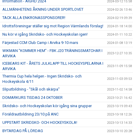
Information - AIGHD 2024
2024-03-12 15:58
ALLMÄNHETENS ÅKNING UNDER SPORTLOVET
2024-02-26 13:46
TACK ALLA ENKRONASSPONSORER!
2024-02-19 09:39
Idrottsföreningar ställer sig mot Region Värmlands förslag!
2024-01-18 14:00
Nu kör vi igång Skridsko- och Hockeyskolan igen!
2024-01-11 10:22
Färjestad CCM Club Camp i Arvika 9-10 mars
2024-01-08 13:19
WIKMAN ”KOMMER HEM” - FBK J20 TRÄNINGSMATCHAR I
2023-12-27 10:35
ARVIKA
ICEBEARS KIT - ÅRETS JULKLAPP TILL HOCKEYSPELARNA I
2023-11-09 15:58
ARVIKA
Thermia Cup hela helgen - Ingen Skridsko- och
2023-11-03 09:53
Hockeyskola 4/11
Sliputbildning - "Skål och skärpa"
2023-11-02 14:58
DOMARKURS TISDAG 24 OKTOBER
2023-10-21 16:42
Skridsko- och Hockeyskolan kör igång sina grupper
2023-10-19 09:43
Föräldrautbildning 23/10 på ANC
2023-10-18 12:26
UPPSTART SKRIDSKO- OCH HOCKEYSKOLA!
2023-10-13 14:33
BYTARDAG PÅ LÖRDAG
2023-10-10 20:28